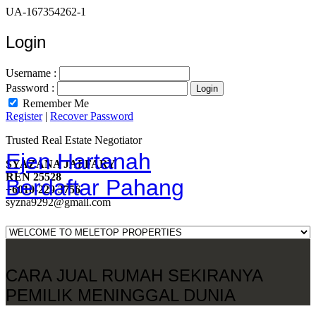
UA-167354262-1
Login
Username :
Password :
Remember Me
Register
|
Recover Password
Trusted Real Estate Negotiator
Ejen Hartanah
SYAZANA JAFFARY
REN 25528
Berdaftar Pahang
+6010-229 3756
syzna9292@gmail.com
CARA JUAL RUMAH SEKIRANYA
PEMILIK MENINGGAL DUNIA