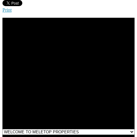
Print
All practices are in accordance with Valuers, Appraisers, Estate
Agents & Property Managers Act 1981 (Act 242) and Valuers,
Appraisers, Estate Agents & Property Managers Rules 1986,
Malaysian Estate Agency Standards 2nd Edition (2014) & Circulars
LEGACY REAL PROPERTY SDN.BHD.
E(1)1925 / 1342671-P
Address:
1st Floor, B44, Jln IM 7/1, Bandar Indera Mahkota, 25200 Kuantan,
Pahang