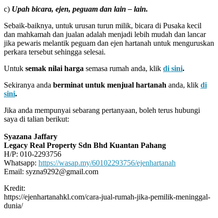
c)
Upah bicara, ejen, peguam dan lain – lain.
Sebaik-baiknya, untuk urusan turun milik, bicara di Pusaka kecil
dan mahkamah dan jualan adalah menjadi lebih mudah dan lancar
jika pewaris melantik peguam dan ejen hartanah untuk menguruskan
perkara tersebut sehingga selesai.
Untuk
semak nilai harga
semasa rumah anda, klik
di sini
.
Sekiranya anda
berminat untuk menjual hartanah
anda, klik
di
sini
.
Jika anda mempunyai sebarang pertanyaan, boleh terus hubungi
saya di talian berikut:
Syazana Jaffary
Legacy Real Property Sdn Bhd Kuantan Pahang
H/P: 010-2293756
Whatsapp:
https://wasap.my/60102293756/ejenhartanah
Email: syzna9292@gmail.com
Kredit:
https://ejenhartanahkl.com/cara-jual-rumah-jika-pemilik-meninggal-
dunia/