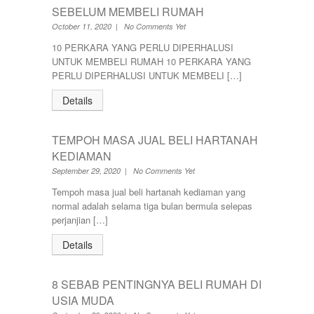
KUALA LIPIS
70000-100000
SEBELUM MEMBELI RUMAH
WAREHOUSE
KUALA NERUS
700000-900000
October 11, 2020 | No Comments Yet
KUALA ROMPIN
7000000-10000000
KUALA ROPIN
10 PERKARA YANG PERLU DIPERHALUSI
90000
KUALA TERENGGANU
UNTUK MEMBELI RUMAH 10 PERKARA YANG
900001-1000000
KUANTAN
PERLU DIPERHALUSI UNTUK MEMBELI […]
MARANG
Details
MENTAKAB
PAHANG
PEKAN
TEMPOH MASA JUAL BELI HARTANAH
PUCHONG
KEDIAMAN
RAUB
ROMPIN
September 29, 2020 | No Comments Yet
SELAYANG
Tempoh masa jual beli hartanah kediaman yang
SEPANG
normal adalah selama tiga bulan bermula selepas
SHAH ALAM
perjanjian […]
TEMERLOH
TERENGGANU
Details
YONG PENG
8 SEBAB PENTINGNYA BELI RUMAH DI
USIA MUDA