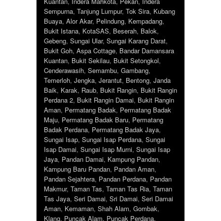
Kuantan
,
Indera Mahkota
,
Pekan
,
Indera
Sempurna
,
Tanjung Lumpur
,
Tok Sira
,
Kubang
Buaya
,
Alor Akar
,
Pelindung
,
Kempadang
,
Bukit Istana
,
KotaSAS
,
Beserah
,
Balok
,
Gebeng
,
Sungai Ular
,
Sungai Karang Darat
,
Bukit Goh
,
Aspa Cottage
,
Bandar Damansara
Kuantan
,
Bukit Sekilau
,
Bukit Setongkol
,
Cenderawasih
,
Semambu
,
Gambang
,
Temerloh
,
Jengka
,
Jerantut
,
Bentong
,
Janda
Baik
,
Karak
,
Raub
,
Bukit Rangin
,
Bukit Rangin
Perdana 2
,
Bukit Rangin Damai
,
Bukit Rangin
Aman
,
Permatang Badak
,
Permatang Badak
Maju
,
Permatang Badak Baru
,
Permatang
Badak Perdana
,
Permatang Badak Jaya
,
Sungai Isap
,
Sungai Isap Perdana
,
Sungai
Isap Damai
,
Sungai Isap Murni
,
Sungai Isap
Jaya
,
Pandan Damai
,
Kampung Pandan
,
Kampung Baru Pandan
,
Pandan Aman
,
Pandan Sejahtera
,
Pandan Perdana
,
Pandan
Makmur
,
Taman Tas
,
Taman Tas Ria
,
Taman
Tas Jaya
,
Seri Damai
,
Sri Damai
,
Seri Damai
Aman
,
Kemaman
,
Shah Alam
,
Gombak
,
Klang
,
Puncak Alam
,
Puncak Perdana
,