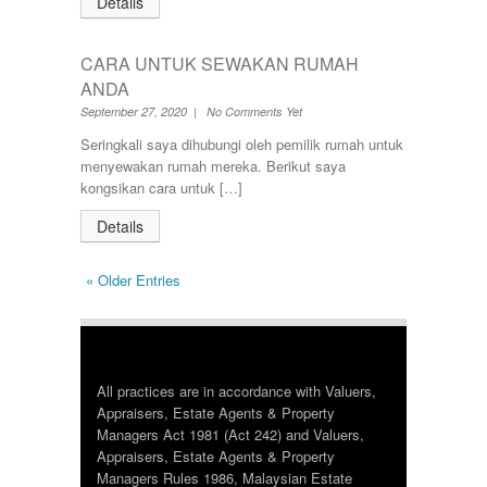
Details
CARA UNTUK SEWAKAN RUMAH
ANDA
September 27, 2020 | No Comments Yet
Seringkali saya dihubungi oleh pemilik rumah untuk
menyewakan rumah mereka. Berikut saya
kongsikan cara untuk […]
Details
« Older Entries
All practices are in accordance with Valuers,
Appraisers, Estate Agents & Property
Managers Act 1981 (Act 242) and Valuers,
Appraisers, Estate Agents & Property
Managers Rules 1986, Malaysian Estate