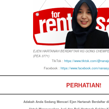
EJEN HARTANAH BERDAFTAR KG GONG CHEMP
(
PEA 3771)
TikTok :
https://www.tiktok.com/@nanaja
Facebook :
https://www.facebook.com/nanasyz
PERHATIAN!
Adakah Anda Sedang Mencari Ejen Hartanah Berdaftar 
Untuk Menguruskan Jual dan Beli Hartanah Sekitar