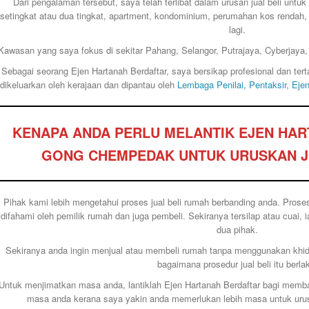
Dari pengalaman tersebut, saya telah terlibat dalam urusan jual beli untuk
setingkat atau dua tingkat, apartment, kondominium, perumahan kos rendah, ru
lagi.
Kawasan yang saya fokus di sekitar Pahang, Selangor, Putrajaya, Cyberjaya,
Sebagai seorang Ejen Hartanah Berdaftar, saya bersikap profesional dan te
dikeluarkan oleh kerajaan dan dipantau oleh
Lembaga Penilai, Pentaksir, Eje
KENAPA ANDA PERLU MELANTIK EJEN HA
GONG CHEMPEDAK UNTUK URUSKAN J
Pihak kami lebih mengetahui proses jual beli rumah berbanding anda. Proses 
difahami oleh pemilik rumah dan juga pembeli. Sekiranya tersilap atau cuai
dua pihak.
Sekiranya anda ingin menjual atau membeli rumah tanpa menggunakan khi
bagaimana prosedur jual beli itu berla
Untuk menjimatkan masa anda, lantiklah Ejen Hartanah Berdaftar bagi memb
masa anda kerana saya yakin anda memerlukan lebih masa untuk urusa