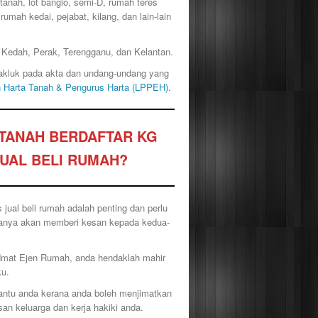
 tanah, lot banglo, semi-D, rumah teres
mah kedai, pejabat, kilang, dan lain-lain
 Kedah, Perak, Terengganu, dan Kelantan.
rtakluk pada akta dan undang-undang yang
n Harta Tanah & Pengurus Harta (LPPEH).
RTANAH BERDAFTAR KG
UAL BELI RUMAH?
jual beli rumah adalah penting dan perlu
, ianya akan memberi kesan kepada kedua-
dmat Ejen Rumah, anda hendaklah mahir
ku.
antu anda kerana anda boleh menjimatkan
n keluarga dan kerja hakiki anda.