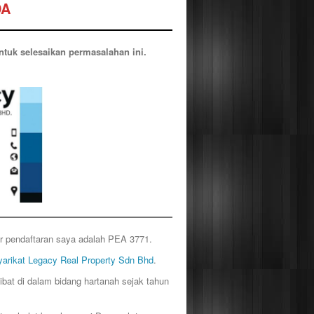
DA
ntuk selesaikan permasalahan ini.
r pendaftaran saya adalah PEA 3771.
arikat Legacy Real Property Sdn Bhd
.
ibat di dalam bidang hartanah sejak tahun