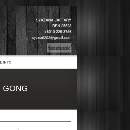
SYAZANA JAFFARY
REN 25528
+6010-229 3756
syzna9292@gmail.com
word
E INFO
G GONG