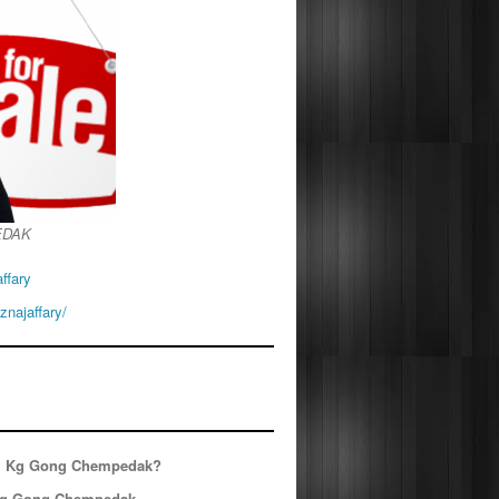
EDAK
ffary
najaffary/
di Kg Gong Chempedak?
 Kg Gong Chempedak