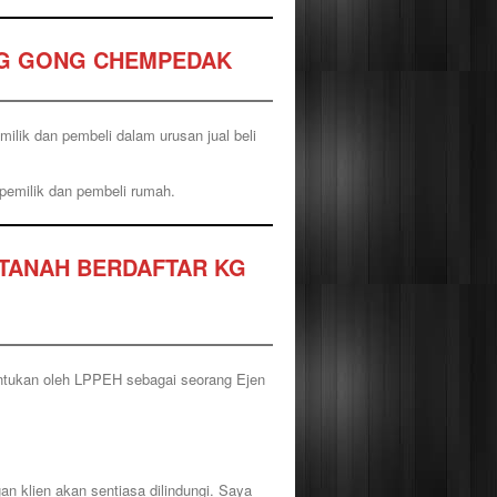
KG GONG CHEMPEDAK
ilik dan pembeli dalam urusan jual beli
pemilik dan pembeli rumah.
RTANAH BERDAFTAR KG
entukan oleh LPPEH sebagai seorang Ejen
an klien akan sentiasa dilindungi. Saya