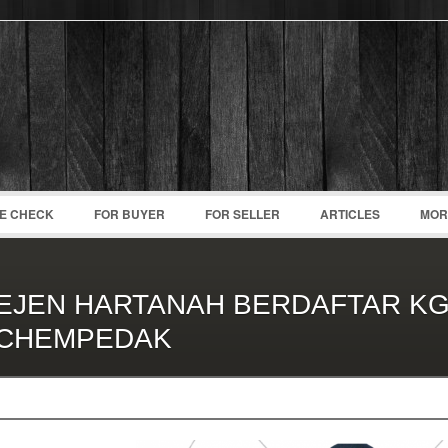
Password :
Remember Me
Register
|
Recover Pass
CE CHECK
FOR BUYER
FOR SELLER
ARTICLES
MOR
EJEN HARTANAH BERDAFTAR K
CHEMPEDAK