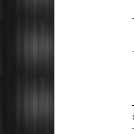
700000-900000
KUALA ROMPIN
7000000-10000000
KUALA ROPIN
90000
KUALA TERENGGANU
900001-1000000
KUANTAN
MARANG
MENTAKAB
PAHANG
PEKAN
PUCHONG
RAUB
ROMPIN
SELAYANG
SEPANG
SHAH ALAM
TEMERLOH
TERENGGANU
YONG PENG