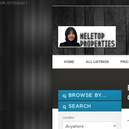
UA-167354262-1
LOGIN
Username :
HOME
ALL LISTINGS
PRI
BROWSE BY...
SEARCH
ALL LISTINGS
FEATURES
Location
PROPERTY TYPE