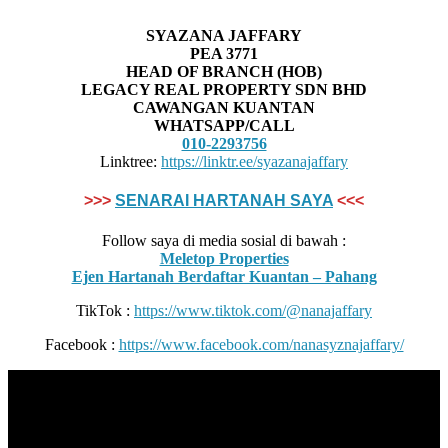
SYAZANA JAFFARY
PEA 3771
HEAD OF BRANCH (HOB)
LEGACY REAL PROPERTY SDN BHD
CAWANGAN KUANTAN
WHATSAPP/CALL
010-2293756
Linktree:
https://linktr.ee/syazanajaffary
>>>
SENARAI HARTANAH SAYA
<<<
Follow saya di media sosial di bawah :
Meletop Properties
Ejen Hartanah Berdaftar Kuantan – Pahang
TikTok :
https://www.tiktok.com/@nanajaffary
Facebook :
https://www.facebook.com/nanasyznajaffary/
All practices are in accordance with Valuers, Appraisers, Estate
Agents & Property Managers Act 1981 (Act 242) and Valuers,