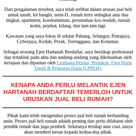
Dari pengalaman tersebut, saya telah terlibat dalam urusan jual beli
untuk tanah, lot banglo, semi-D, rumah teres setingkat atau dua
tingkat, apartment, kondominium, perumahan kos rendah, rumah
kedai, pejabat, kilang, dan lain-lain lagi.
Kawasan yang saya fokus di sekitar Pahang, Selangor, Putrajaya,
Cyberjaya, Kedah, Perak, Terengganu, dan Kelantan.
Sebagai seorang Ejen Hartanah Berdaftar, saya bersikap profesional
dan tertakluk pada akta dan undang-undang yang dikeluarkan oleh
kerajaan dan dipantau oleh
Lembaga Penilai, Pentaksir, Ejen Harta
Tanah & Pengurus Harta (LPPEH).
KENAPA ANDA PERLU MELANTIK EJEN
HARTANAH BERDAFTAR TEMERLOH
UNTUK
URUSKAN JUAL BELI RUMAH?
Pihak kami lebih mengetahui proses jual beli rumah berbanding
anda. Proses jual beli rumah adalah penting dan perlu difahami oleh
pemilik rumah dan juga pembeli. Sekiranya tersilap atau cuai, ianya
akan memberi kesan kepada kedua-dua pihak.