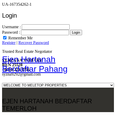
UA-167354262-1
Login
Username :
Password :
Remember Me
Register
|
Recover Password
Trusted Real Estate Negotiator
Ejen Hartanah
SYAZANA JAFFARY
REN 25528
Berdaftar Pahang
+6010-229 3756
syzna9292@gmail.com
EJEN HARTANAH BERDAFTAR
TEMERLOH