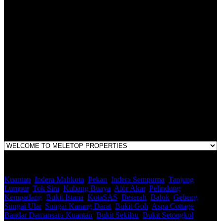
Appraisers, Estate Agents & Property Managers Rules 1986,
Malaysian Estate Agency Standards 2nd Edition (2014) & Circulars
LEGACY REAL PROPERTY SDN.BHD.
E(1)1925 / 1342671-P
Address:
1st Floor, B44, Jln IM 7/1, Bandar Indera Mahkota, 25200 Kuantan,
Pahang
Kuantan
,
Indera Mahkota
,
Pekan
,
Indera Sempurna
,
Tanjung
Lumpur
,
Tok Sira
,
Kubang Buaya
,
Alor Akar
,
Pelindung
,
Kempadang
,
Bukit Istana
,
KotaSAS
,
Beserah
,
Balok
,
Gebeng
,
Sungai Ular
,
Sungai Karang Darat
,
Bukit Goh
,
Aspa Cottage
,
Bandar Damansara Kuantan
,
Bukit Sekilau
,
Bukit Setongkol
,