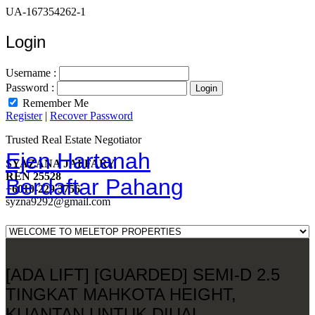
UA-167354262-1
Login
Username :
Password :
Remember Me
Register
|
Recover Password
Trusted Real Estate Negotiator
Ejen Hartanah
SYAZANA JAFFARY
REN 25528
Berdaftar Pahang
+6010-229 3756
syzna9292@gmail.com
[ADA LIFT] [GUARDED] SEMI-D 2.5
TINGKAT MAHKOTA HEIGHT,
KUANTAN UNTUK DIUAL