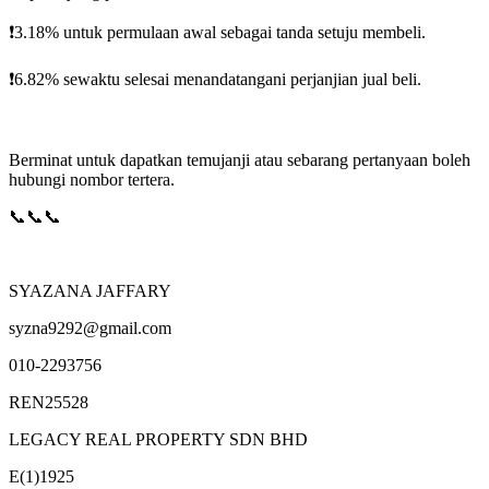
❗️3.18% untuk permulaan awal sebagai tanda setuju membeli.
❗️6.82% sewaktu selesai menandatangani perjanjian jual beli.
Berminat untuk dapatkan temujanji atau sebarang pertanyaan boleh
hubungi nombor tertera.
📞📞📞
SYAZANA JAFFARY
syzna9292@gmail.com
010-2293756
REN25528
LEGACY REAL PROPERTY SDN BHD
E(1)1925