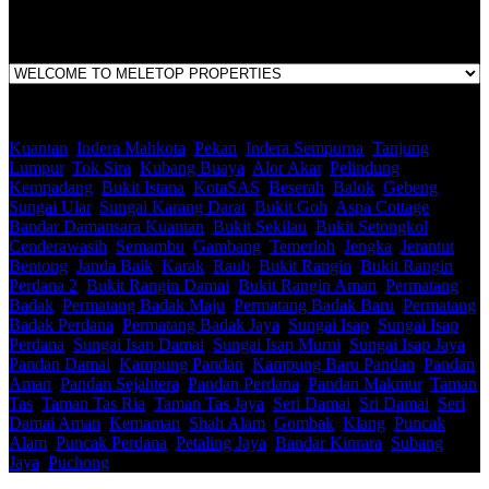
Kuantan
,
Indera Mahkota
,
Pekan
,
Indera Sempurna
,
Tanjung
Lumpur
,
Tok Sira
,
Kubang Buaya
,
Alor Akar
,
Pelindung
,
Kempadang
,
Bukit Istana
,
KotaSAS
,
Beserah
,
Balok
,
Gebeng
,
Sungai Ular
,
Sungai Karang Darat
,
Bukit Goh
,
Aspa Cottage
,
Bandar Damansara Kuantan
,
Bukit Sekilau
,
Bukit Setongkol
,
Cenderawasih
,
Semambu
,
Gambang
,
Temerloh
,
Jengka
,
Jerantut
,
Bentong
,
Janda Baik
,
Karak
,
Raub
,
Bukit Rangin
,
Bukit Rangin
Perdana 2
,
Bukit Rangin Damai
,
Bukit Rangin Aman
,
Permatang
Badak
,
Permatang Badak Maju
,
Permatang Badak Baru
,
Permatang
Badak Perdana
,
Permatang Badak Jaya
,
Sungai Isap
,
Sungai Isap
Perdana
,
Sungai Isap Damai
,
Sungai Isap Murni
,
Sungai Isap Jaya
,
Pandan Damai
,
Kampung Pandan
,
Kampung Baru Pandan
,
Pandan
Aman
,
Pandan Sejahtera
,
Pandan Perdana
,
Pandan Makmur
,
Taman
Tas
,
Taman Tas Ria
,
Taman Tas Jaya
,
Seri Damai
,
Sri Damai
,
Seri
Damai Aman
,
Kemaman
,
Shah Alam
,
Gombak
,
Klang
,
Puncak
Alam
,
Puncak Perdana
,
Petaling Jaya
,
Bandar Kinrara
,
Subang
Jaya
,
Puchong