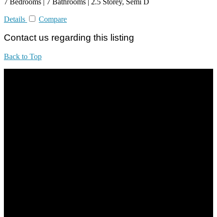
7 Bedrooms | 7 Bathrooms | 2.5 Storey, Semi D
Details
Compare
Contact us regarding this listing
Back to Top
All practices are in accordance with Valuers, Appraisers, Estate
Agents & Property Managers Act 1981 (Act 242) and Valuers,
Appraisers, Estate Agents & Property Managers Rules 1986,
Malaysian Estate Agency Standards 2nd Edition (2014) & Circulars
LEGACY REAL PROPERTY SDN.BHD.
E(1)1925 / 1342671-P
Address:
1st Floor, B44, Jln IM 7/1, Bandar Indera Mahkota, 25200 Kuantan,
Pahang