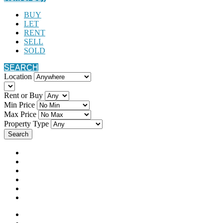
BUY
LET
RENT
SELL
SOLD
SEARCH
Location
Rent or Buy
Min Price
Max Price
Property Type
Search