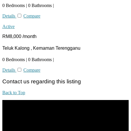
0 Bedrooms | 0 Bathrooms |
Details
Compare
Active
RM8,000 /month
Teluk Kalong , Kemaman Terengganu
0 Bedrooms | 0 Bathrooms |
Details
Compare
Contact us regarding this listing
Back to Top
All practices are in accordance with Valuers, Appraisers, Estate
Agents & Property Managers Act 1981 (Act 242) and Valuers,
Appraisers, Estate Agents & Property Managers Rules 1986,
Malaysian Estate Agency Standards 2nd Edition (2014) & Circulars