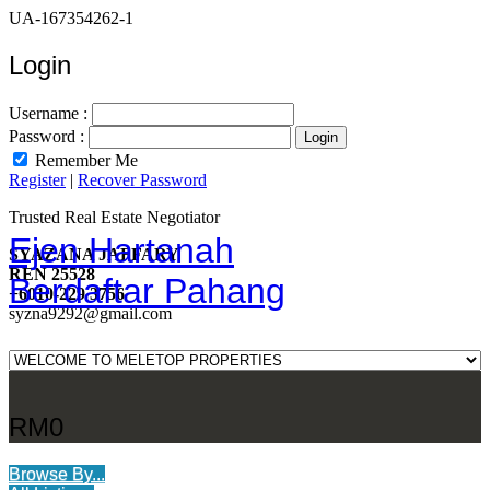
UA-167354262-1
Login
Username :
Password :
Remember Me
Register
|
Recover Password
Trusted Real Estate Negotiator
Ejen Hartanah
SYAZANA JAFFARY
REN 25528
Berdaftar Pahang
+6010-229 3756
syzna9292@gmail.com
RM0
Browse By...