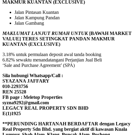
MAKMUR KUANTAN (EXCLUSIVE)
Jalan Pintasan Kuantan
Jalan Kampung Pandan
Jalan Gambang
MAKLUMAT LANJUT RUMAH UNTUK
[BAWAH MARKET
VALUE] TERES SETINGKAT PANDAN MAKMUR
KUANTAN (EXCLUSIVE)
3.18% untuk permulaan deposit awal tanda booking
6.82% sewaktu menandatangani Perjanjian Jual Beli
‘Sale and Purchase Agreement’ (SPA)
Sila hubungi Whatsapp/Call :
SYAZANA JAFFARY
010-2293756
REN 25528
FB page : Meletop Properties
syzna9292@gmail.com
LEGACY REAL PROPERTY SDN BHD
E(1)1925
**PERUNDING HARTANAH BERDAFTAR dengan Legacy
Real Property Sdn Bhd. yang bergiat aktif di kawasan Kuala
Lumpur, Shah Alam, Klang, Puncak Alam, Puchong,