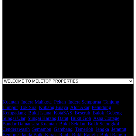
LEGACY REAL PROPERTY SDN.BHD.
E(1)1925 / 1342671-P
Address:
1st Floor, B44, Jln IM 7/1, Bandar Indera Mahkota, 25200 Kuantan,
Pahang
Kuantan
,
Indera Mahkota
,
Pekan
,
Indera Sempurna
,
Tanjung
Lumpur
,
Tok Sira
,
Kubang Buaya
,
Alor Akar
,
Pelindung
,
Kempadang
,
Bukit Istana
,
KotaSAS
,
Beserah
,
Balok
,
Gebeng
,
Sungai Ular
,
Sungai Karang Darat
,
Bukit Goh
,
Aspa Cottage
,
Bandar Damansara Kuantan
,
Bukit Sekilau
,
Bukit Setongkol
,
Cenderawasih
,
Semambu
,
Gambang
,
Temerloh
,
Jengka
,
Jerantut
,
Bentong
,
Janda Baik
,
Karak
,
Raub
,
Bukit Rangin
,
Bukit Rangin