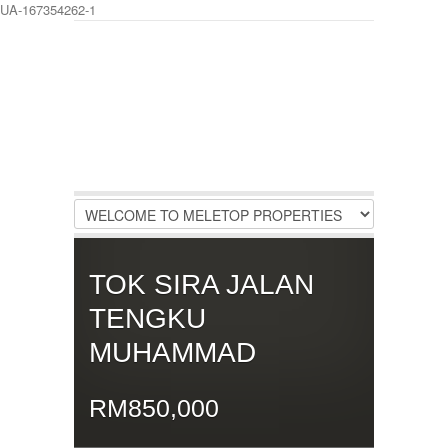
UA-167354262-1
LOGIN
Username :
Password :
Remember Me
TOK SIRA JALAN
Register
|
Recover Password
TENGKU
MUHAMMAD
RM850,000