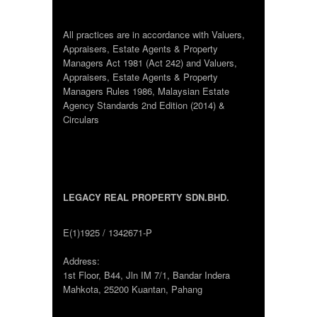
All practices are in accordance with Valuers,
Appraisers, Estate Agents & Property
Managers Act 1981 (Act 242) and Valuers,
Appraisers, Estate Agents & Property
Managers Rules 1986, Malaysian Estate
Agency Standards 2nd Edition (2014) &
Circulars
LEGACY REAL PROPERTY SDN.BHD.
E(1)1925 / 1342671-P
Address:
1st Floor, B44, Jln IM 7/1, Bandar Indera
Mahkota, 25200 Kuantan, Pahang