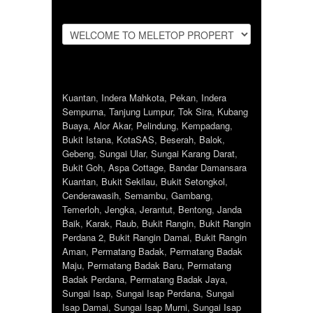
Kuantan
,
Indera Mahkota
,
Pekan
,
Indera
Sempurna
,
Tanjung Lumpur
,
Tok Sira
,
Kubang
Buaya
,
Alor Akar
,
Pelindung
,
Kempadang
,
Bukit Istana
,
KotaSAS
,
Beserah
,
Balok
,
Gebeng
,
Sungai Ular
,
Sungai Karang Darat
,
Bukit Goh
,
Aspa Cottage
,
Bandar Damansara
Kuantan
,
Bukit Sekilau
,
Bukit Setongkol
,
Cenderawasih
,
Semambu
,
Gambang
,
Temerloh
,
Jengka
,
Jerantut
,
Bentong
,
Janda
Baik
,
Karak
,
Raub
,
Bukit Rangin
,
Bukit Rangin
Perdana 2
,
Bukit Rangin Damai
,
Bukit Rangin
Aman
,
Permatang Badak
,
Permatang Badak
Maju
,
Permatang Badak Baru
,
Permatang
Badak Perdana
,
Permatang Badak Jaya
,
Sungai Isap
,
Sungai Isap Perdana
,
Sungai
Isap Damai
,
Sungai Isap Murni
,
Sungai Isap