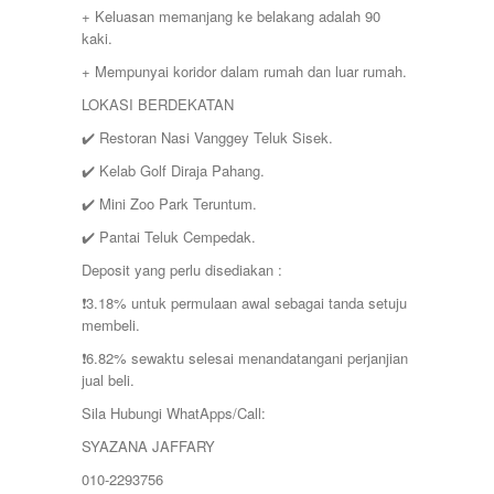
+ Keluasan memanjang ke belakang adalah 90
kaki.
+ Mempunyai koridor dalam rumah dan luar rumah.
LOKASI BERDEKATAN
✔️ Restoran Nasi Vanggey Teluk Sisek.
✔️ Kelab Golf Diraja Pahang.
✔️ Mini Zoo Park Teruntum.
✔️ Pantai Teluk Cempedak.
Deposit yang perlu disediakan :
❗️3.18% untuk permulaan awal sebagai tanda setuju
membeli.
❗️6.82% sewaktu selesai menandatangani perjanjian
jual beli.
Sila Hubungi WhatApps/Call:
SYAZANA JAFFARY
010-2293756