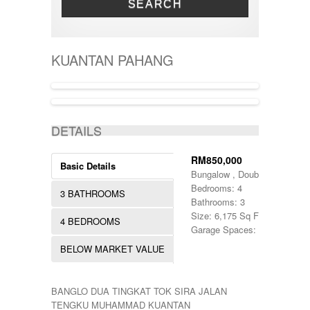
OFFICE SPACE
SEARCH
KARAK
4000001 - 6000000
RESIDENTIAL LAND
KEMAMAN
400001-500000
SEMI-D
KERTEH
500-1000
SHOPLOT
KIJAL
5000-10000
SINGLE STOREY
KUANTAN PAHANG
KLANG
50000-100000
TERRACE
KOTA BHARU
500001-700000
THREE STOREY
KUALA LIPIS
70000-100000
WAREHOUSE
KUALA NERUS
700000-900000
ACTIVE
KUALA ROMPIN
7000000-10000000
DETAILS
KUALA ROPIN
90000
KUALA TERENGGANU
900001-1000000
KUANTAN
RM850,000
Basic Details
MARANG
Bungalow , Double Storey
MENTAKAB
Bedrooms: 4
3 BATHROOMS
PAHANG
Bathrooms: 3
PEKAN
Size: 6,175 Sq Ft.
4 BEDROOMS
PUCHONG
Garage Spaces: 2
RAUB
BELOW MARKET VALUE
ROMPIN
SELAYANG
SEPANG
BANGLO DUA TINGKAT TOK SIRA JALAN
SHAH ALAM
TENGKU MUHAMMAD KUANTAN