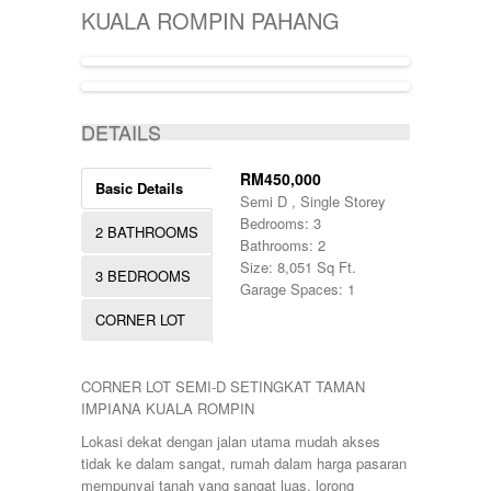
KIJAL
5000-10000
SINGLE STOREY
KUALA ROMPIN PAHANG
KLANG
50000-100000
TERRACE
KOTA BHARU
500001-700000
THREE STOREY
KUALA LIPIS
70000-100000
WAREHOUSE
KUALA NERUS
700000-900000
ACTIVE
KUALA ROMPIN
7000000-10000000
DETAILS
KUALA ROPIN
90000
KUALA TERENGGANU
900001-1000000
KUANTAN
RM450,000
Basic Details
MARANG
Semi D , Single Storey
MENTAKAB
Bedrooms: 3
2 BATHROOMS
PAHANG
Bathrooms: 2
PEKAN
Size: 8,051 Sq Ft.
3 BEDROOMS
PUCHONG
Garage Spaces: 1
RAUB
CORNER LOT
ROMPIN
SELAYANG
SEPANG
CORNER LOT SEMI-D SETINGKAT TAMAN
SHAH ALAM
IMPIANA KUALA ROMPIN
TEMERLOH
TERENGGANU
Lokasi dekat dengan jalan utama mudah akses
YONG PENG
tidak ke dalam sangat, rumah dalam harga pasaran
mempunyai tanah yang sangat luas, lorong