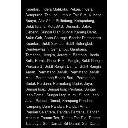
Kuantan
,
Indera Mahkota
,
Pekan
,
Indera
Sempurna
,
Tanjung Lumpur
,
Tok Sira
,
Kubang
Buaya
,
Alor Akar
,
Pelindung
,
Kempadang
,
Bukit Istana
,
KotaSAS
,
Beserah
,
Balok
,
Gebeng
,
Sungai Ular
,
Sungai Karang Darat
,
Bukit Goh
,
Aspa Cottage
,
Bandar Damansara
Kuantan
,
Bukit Sekilau
,
Bukit Setongkol
,
Cenderawasih
,
Semambu
,
Gambang
,
Temerloh
,
Jengka
,
Jerantut
,
Bentong
,
Janda
Baik
,
Karak
,
Raub
,
Bukit Rangin
,
Bukit Rangin
Perdana 2
,
Bukit Rangin Damai
,
Bukit Rangin
Aman
,
Permatang Badak
,
Permatang Badak
Maju
,
Permatang Badak Baru
,
Permatang
Badak Perdana
,
Permatang Badak Jaya
,
Sungai Isap
,
Sungai Isap Perdana
,
Sungai
Isap Damai
,
Sungai Isap Murni
,
Sungai Isap
Jaya
,
Pandan Damai
,
Kampung Pandan
,
Kampung Baru Pandan
,
Pandan Aman
,
Pandan Sejahtera
,
Pandan Perdana
,
Pandan
Makmur
,
Taman Tas
,
Taman Tas Ria
,
Taman
Tas Jaya
,
Seri Damai
,
Sri Damai
,
Seri Damai