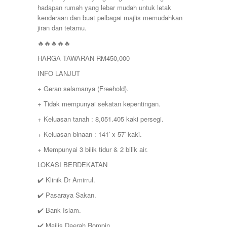
hadapan rumah yang lebar mudah untuk letak
kenderaan dan buat pelbagai majlis memudahkan
jiran dan tetamu.
🔥🔥🔥🔥🔥
HARGA TAWARAN RM450,000
INFO LANJUT
+ Geran selamanya (Freehold).
+ Tidak mempunyai sekatan kepentingan.
+ Keluasan tanah : 8,051.405 kaki persegi.
+ Keluasan binaan : 141′ x 57′ kaki.
+ Mempunyai 3 bilik tidur & 2 bilik air.
LOKASI BERDEKATAN
✔️ Klinik Dr Amirrul.
✔️ Pasaraya Sakan.
✔️ Bank Islam.
✔️ Majlis Daerah Rompin.