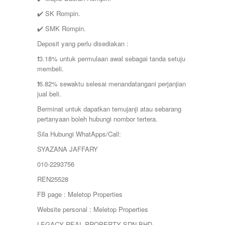
✔️ SK Rompin.
✔️ SMK Rompin.
Deposit yang perlu disediakan :
❗️3.18% untuk permulaan awal sebagai tanda setuju
membeli.
❗️6.82% sewaktu selesai menandatangani perjanjian
jual beli.
Berminat untuk dapatkan temujanji atau sebarang
pertanyaan boleh hubungi nombor tertera.
Sila Hubungi WhatApps/Call:
SYAZANA JAFFARY
010-2293756
REN25528
FB page : Meletop Properties
Website personal : Meletop Properties
LEGACY REAL PROPERTY SDN BHD