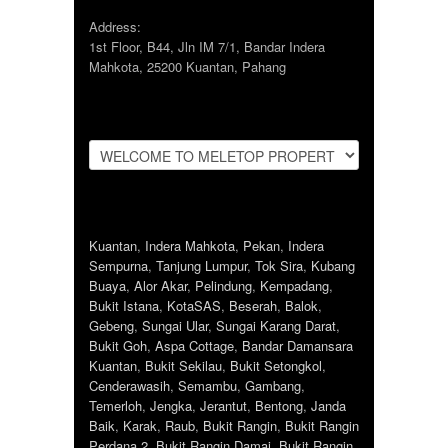
Address:
1st Floor, B44, Jln IM 7/1, Bandar Indera
Mahkota, 25200 Kuantan, Pahang
Kuantan
,
Indera Mahkota
,
Pekan
,
Indera
Sempurna
,
Tanjung Lumpur
,
Tok Sira
,
Kubang
Buaya
,
Alor Akar
,
Pelindung
,
Kempadang
,
Bukit Istana
,
KotaSAS
,
Beserah
,
Balok
,
Gebeng
,
Sungai Ular
,
Sungai Karang Darat
,
Bukit Goh
,
Aspa Cottage
,
Bandar Damansara
Kuantan
,
Bukit Sekilau
,
Bukit Setongkol
,
Cenderawasih
,
Semambu
,
Gambang
,
Temerloh
,
Jengka
,
Jerantut
,
Bentong
,
Janda
Baik
,
Karak
,
Raub
,
Bukit Rangin
,
Bukit Rangin
Perdana 2
,
Bukit Rangin Damai
,
Bukit Rangin