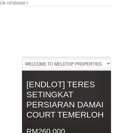
UA-167354262-1
LOGIN
Username :
Password :
Remember Me
[ENDLOT] TERES
Register
|
Recover Password
SETINGKAT
PERSIARAN DAMAI
COURT TEMERLOH
RM260,000