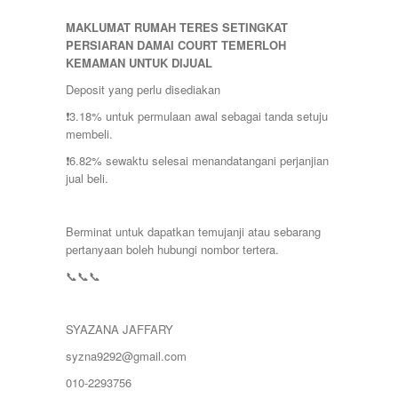
MAKLUMAT RUMAH TERES SETINGKAT
PERSIARAN DAMAI COURT TEMERLOH
KEMAMAN UNTUK DIJUAL
Deposit yang perlu disediakan
❗️3.18% untuk permulaan awal sebagai tanda setuju
membeli.
❗️6.82% sewaktu selesai menandatangani perjanjian
jual beli.
Berminat untuk dapatkan temujanji atau sebarang
pertanyaan boleh hubungi nombor tertera.
📞📞📞
SYAZANA JAFFARY
syzna9292@gmail.com
010-2293756