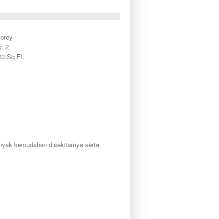
torey
: 2
03 Sq Ft.
nyak kemudahan disekitarnya serta