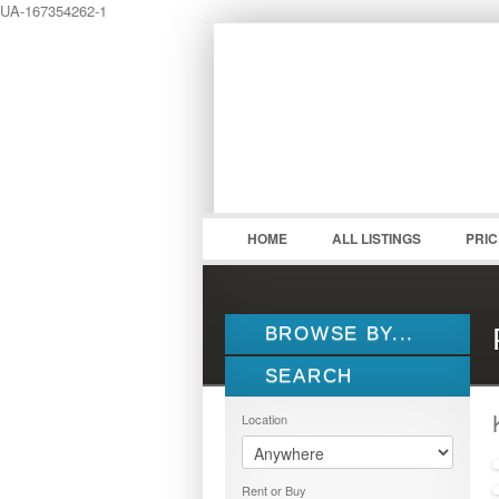
UA-167354262-1
LOGIN
Username :
HOME
ALL LISTINGS
PRI
BROWSE BY...
SEARCH
ALL LISTINGS
FEATURES
Location
PROPERTY TYPE
LOCATION
1.5 STOREY
Rent or Buy