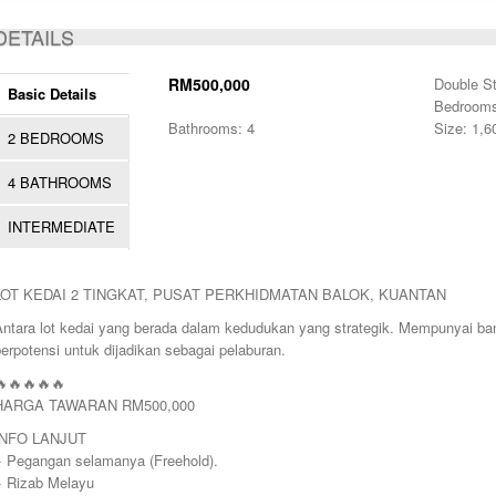
ACTIVE
DETAILS
RM500,000
Double S
Basic Details
Bedrooms
Bathrooms: 4
Size: 1,6
2 BEDROOMS
4 BATHROOMS
INTERMEDIATE
LOT KEDAI 2 TINGKAT, PUSAT PERKHIDMATAN BALOK, KUANTAN
Antara lot kedai yang berada dalam kedudukan yang strategik. Mempunyai ba
erpotensi untuk dijadikan sebagai pelaburan.
🔥🔥🔥🔥🔥
HARGA TAWARAN RM500,000
INFO LANJUT
+ Pegangan selamanya (Freehold).
+ Rizab Melayu