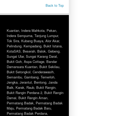
Back to Top
Kuantan
,
Indera Mahkota
,
Pekan
,
Indera Sempurna
,
Tanjung Lumpur
,
Tok Sira
,
Kubang Buaya
,
Alor Akar
,
Pelindung
,
Kempadang
,
Bukit Istana
,
KotaSAS
,
Beserah
,
Balok
,
Gebeng
,
Sungai Ular
,
Sungai Karang Darat
,
Bukit Goh
,
Aspa Cottage
,
Bandar
Damansara Kuantan
,
Bukit Sekilau
,
Bukit Setongkol
,
Cenderawasih
,
Semambu
,
Gambang
,
Temerloh
,
Jengka
,
Jerantut
,
Bentong
,
Janda
Baik
,
Karak
,
Raub
,
Bukit Rangin
,
Bukit Rangin Perdana 2
,
Bukit Rangin
Damai
,
Bukit Rangin Aman
,
Permatang Badak
,
Permatang Badak
Maju
,
Permatang Badak Baru
,
Permatang Badak Perdana
,