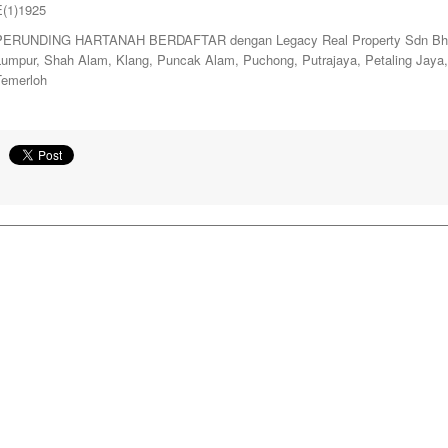
E(1)1925
PERUNDING HARTANAH BERDAFTAR dengan Legacy Real Property Sdn Bhd. y
Lumpur, Shah Alam, Klang, Puncak Alam, Puchong, Putrajaya, Petaling Jay
Temerloh