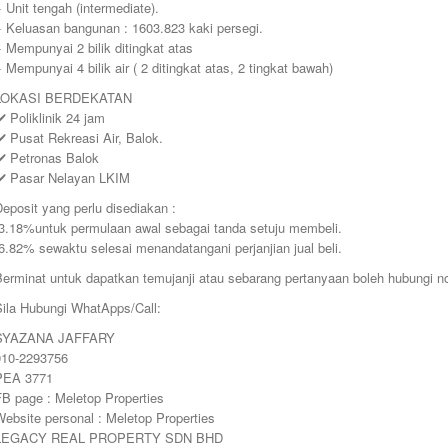
 Unit tengah (intermediate).
+ Keluasan bangunan : 1603.823 kaki persegi.
 Mempunyai 2 bilik ditingkat atas
 Mempunyai 4 bilik air ( 2 ditingkat atas, 2 tingkat bawah)
LOKASI BERDEKATAN
️ Poliklinik 24 jam
️ Pusat Rekreasi Air, Balok.
✔️ Petronas Balok
✔️ Pasar Nelayan LKIM
eposit yang perlu disediakan :
❗️3.18%untuk permulaan awal sebagai tanda setuju membeli.
️6.82% sewaktu selesai menandatangani perjanjian jual beli.
Berminat untuk dapatkan temujanji atau sebarang pertanyaan boleh hubungi no
Sila Hubungi WhatApps/Call:
SYAZANA JAFFARY
010-2293756
PEA 3771
FB page : Meletop Properties
ebsite personal : Meletop Properties
LEGACY REAL PROPERTY SDN BHD