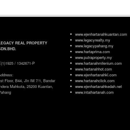
www.ejenhartanahkuantan.com
www.legacyrealty.my
LEGACY REAL PROPERTY
www.legacypahang.my
SDN.BHD.
www.hartaprima.com
www.putraproperty.my
E(1)1925 / 1342671-P
www.hartanahmilenium.com
www.hartanahhot.com
Address:
www.ejenhartanahkl.com
st Floor, B44, Jln IM 7/1, Bandar
www.hartanahclick.com
Indera Mahkota, 25200 Kuantan,
www.ejenhartanahkedah.net
Pahang
www.intaihartanah.com