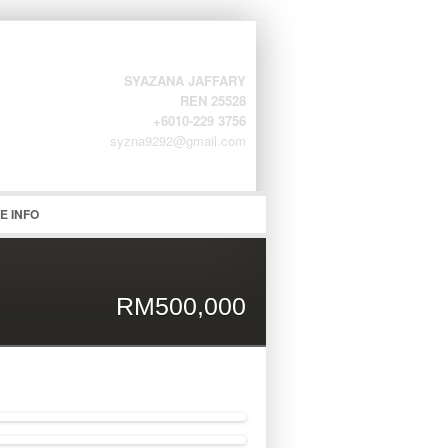
SYAZANA JAFFARY
REN 25528
+6010-229 3756
syzna9292@gmail.com
word
E INFO
RM500,000