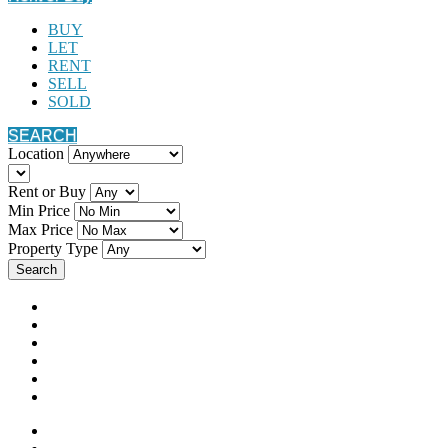
BUY
LET
RENT
SELL
SOLD
SEARCH
Location
Rent or Buy
Min Price
Max Price
Property Type
Search