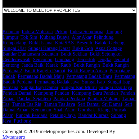
Kuantan
,
Indera Mahkota
,
Pekan
,
Indera Sempurna
,
Tanjung
Lumpur
,
Tok Sira
,
Kubang Buaya
,
Alor Akar
,
Pelindung
,
Kempadang
,
Bukit Istana
,
KotaSAS
,
Beserah
,
Balok
,
Gebeng
,
Sungai Ular
,
Sungai Karang Darat
,
Bukit Goh
,
Aspa Cottage
,
Bandar Damansara Kuantan
,
Bukit Sekilau
,
Bukit Setongkol
,
Cenderawasih
,
Semambu
,
Gambang
,
Temerloh
,
Jengka
,
Jerantut
,
Bentong
,
Janda Baik
,
Karak
,
Raub
,
Bukit Rangin
,
Bukit Rangin
Perdana 2
,
Bukit Rangin Damai
,
Bukit Rangin Aman
,
Permatang
Badak
,
Permatang Badak Maju
,
Permatang Badak Baru
,
Permatang
Badak Perdana
,
Permatang Badak Jaya
,
Sungai Isap
,
Sungai Isap
Perdana
,
Sungai Isap Damai
,
Sungai Isap Murni
,
Sungai Isap Jaya
,
Pandan Damai
,
Kampung Pandan
,
Kampung Baru Pandan
,
Pandan
Aman
,
Pandan Sejahtera
,
Pandan Perdana
,
Pandan Makmur
,
Taman
Tas
,
Taman Tas Ria
,
Taman Tas Jaya
,
Seri Damai
,
Sri Damai
,
Seri
Damai Aman
,
Kemaman
,
Shah Alam
,
Gombak
,
Klang
,
Puncak
Alam
,
Puncak Perdana
,
Petaling Jaya
,
Bandar Kinrara
,
Subang
Jaya
,
Puchong
Copyright © 2019 meletopproperties.com. Developed By
Mytranspro