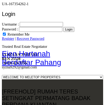
UA-167354262-1
Login
Username :
Password :
Remember Me
Register
|
Recover Password
Trusted Real Estate Negotiator
Ejen Hartanah
SYAZANA JAFFARY
REN 25528
Berdaftar Pahang
+6010-229 3756
syzna9292@gmail.com
[FREEHOLD] RUMAH TERES
SETINGKAT PERMATANG BADAK
PERDANA KUANTAN