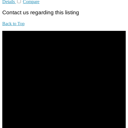
Details
Compare
Contact us regarding this listing
Back to Top
All practices are in accordance with Valuers, Appraisers, Estate
Agents & Property Managers Act 1981 (Act 242) and Valuers,
Appraisers, Estate Agents & Property Managers Rules 1986,
Malaysian Estate Agency Standards 2nd Edition (2014) & Circulars
LEGACY REAL PROPERTY SDN.BHD.
E(1)1925 / 1342671-P
Address:
1st Floor, B44, Jln IM 7/1, Bandar Indera Mahkota, 25200 Kuantan,
Pahang