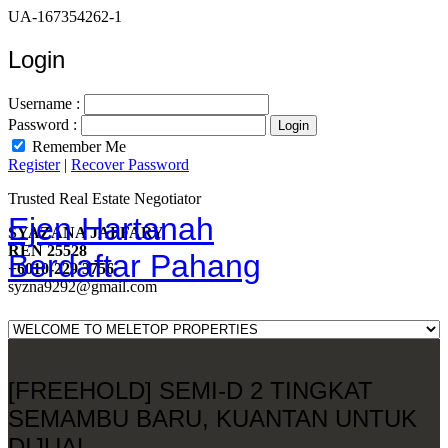
UA-167354262-1
Login
Username :
Password :
Remember Me
Register
|
Recover Password
Trusted Real Estate Negotiator
Ejen Hartanah
SYAZANA JAFFARY
REN 25528
Berdaftar Pahang
+6010-229 3756
syzna9292@gmail.com
[FREEHOLD] SEMI-D 2 TINGKAT
SEMAMBU BARU, KUANTAN UNTUK
DIJUAL