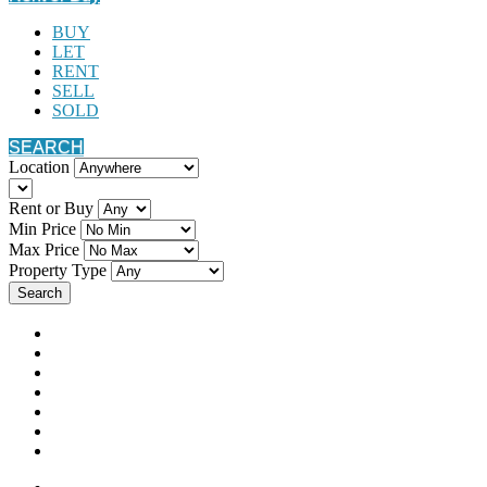
BUY
LET
RENT
SELL
SOLD
SEARCH
Location
Rent or Buy
Min Price
Max Price
Property Type
Search