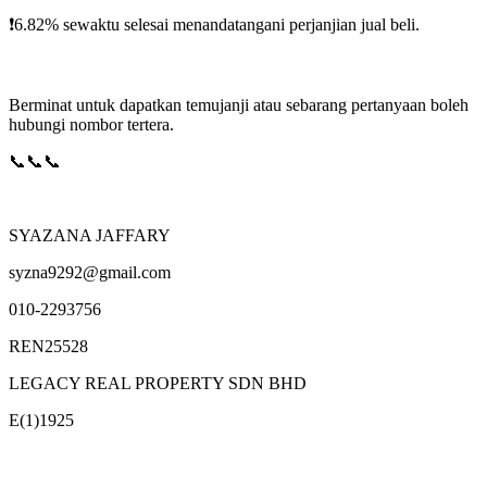
❗️6.82% sewaktu selesai menandatangani perjanjian jual beli.
Berminat untuk dapatkan temujanji atau sebarang pertanyaan boleh
hubungi nombor tertera.
📞📞📞
SYAZANA JAFFARY
syzna9292@gmail.com
010-2293756
REN25528
LEGACY REAL PROPERTY SDN BHD
E(1)1925