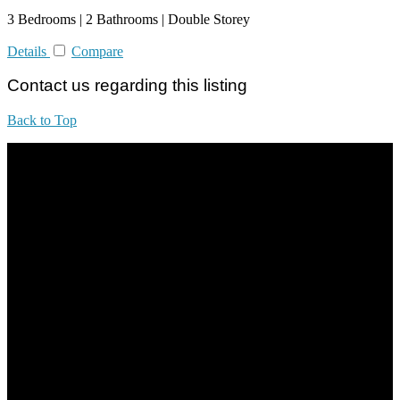
3 Bedrooms | 2 Bathrooms | Double Storey
Details
Compare
Contact us regarding this listing
Back to Top
All practices are in accordance with Valuers, Appraisers, Estate
Agents & Property Managers Act 1981 (Act 242) and Valuers,
Appraisers, Estate Agents & Property Managers Rules 1986,
Malaysian Estate Agency Standards 2nd Edition (2014) & Circulars
LEGACY REAL PROPERTY SDN.BHD.
E(1)1925 / 1342671-P
Address:
1st Floor, B44, Jln IM 7/1, Bandar Indera Mahkota, 25200 Kuantan,