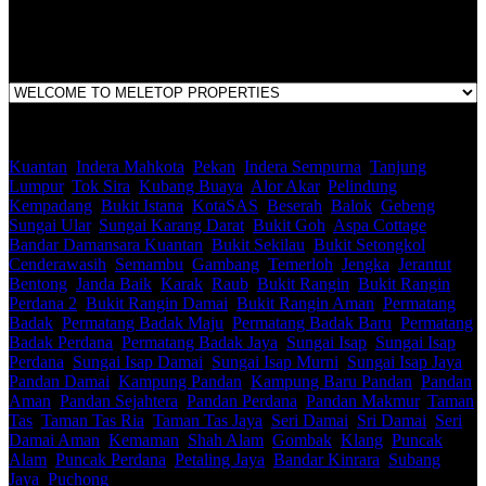
Pahang
Kuantan
,
Indera Mahkota
,
Pekan
,
Indera Sempurna
,
Tanjung
Lumpur
,
Tok Sira
,
Kubang Buaya
,
Alor Akar
,
Pelindung
,
Kempadang
,
Bukit Istana
,
KotaSAS
,
Beserah
,
Balok
,
Gebeng
,
Sungai Ular
,
Sungai Karang Darat
,
Bukit Goh
,
Aspa Cottage
,
Bandar Damansara Kuantan
,
Bukit Sekilau
,
Bukit Setongkol
,
Cenderawasih
,
Semambu
,
Gambang
,
Temerloh
,
Jengka
,
Jerantut
,
Bentong
,
Janda Baik
,
Karak
,
Raub
,
Bukit Rangin
,
Bukit Rangin
Perdana 2
,
Bukit Rangin Damai
,
Bukit Rangin Aman
,
Permatang
Badak
,
Permatang Badak Maju
,
Permatang Badak Baru
,
Permatang
Badak Perdana
,
Permatang Badak Jaya
,
Sungai Isap
,
Sungai Isap
Perdana
,
Sungai Isap Damai
,
Sungai Isap Murni
,
Sungai Isap Jaya
,
Pandan Damai
,
Kampung Pandan
,
Kampung Baru Pandan
,
Pandan
Aman
,
Pandan Sejahtera
,
Pandan Perdana
,
Pandan Makmur
,
Taman
Tas
,
Taman Tas Ria
,
Taman Tas Jaya
,
Seri Damai
,
Sri Damai
,
Seri
Damai Aman
,
Kemaman
,
Shah Alam
,
Gombak
,
Klang
,
Puncak
Alam
,
Puncak Perdana
,
Petaling Jaya
,
Bandar Kinrara
,
Subang
Jaya
,
Puchong