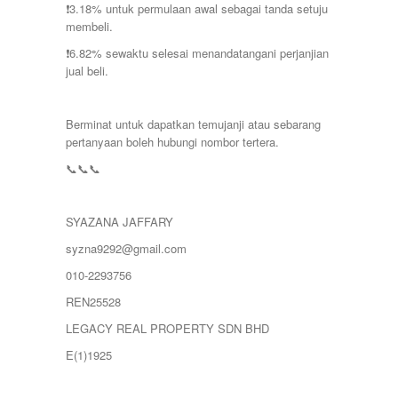
❗️3.18% untuk permulaan awal sebagai tanda setuju
membeli.
❗️6.82% sewaktu selesai menandatangani perjanjian
jual beli.
Berminat untuk dapatkan temujanji atau sebarang
pertanyaan boleh hubungi nombor tertera.
📞📞📞
SYAZANA JAFFARY
syzna9292@gmail.com
010-2293756
REN25528
LEGACY REAL PROPERTY SDN BHD
E(1)1925