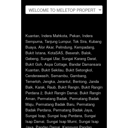
Kuantan
,
Indera Mahkota
,
Pekan
,
Indera
Sempurna
,
Tanjung Lumpur
,
Tok Sira
,
Kubang
Buaya
,
Alor Akar
,
Pelindung
,
Kempadang
,
Bukit Istana
,
KotaSAS
,
Beserah
,
Balok
,
Gebeng
,
Sungai Ular
,
Sungai Karang Darat
,
Bukit Goh
,
Aspa Cottage
,
Bandar Damansara
Kuantan
,
Bukit Sekilau
,
Bukit Setongkol
,
Cenderawasih
,
Semambu
,
Gambang
,
Temerloh
,
Jengka
,
Jerantut
,
Bentong
,
Janda
Baik
,
Karak
,
Raub
,
Bukit Rangin
,
Bukit Rangin
Perdana 2
,
Bukit Rangin Damai
,
Bukit Rangin
Aman
,
Permatang Badak
,
Permatang Badak
Maju
,
Permatang Badak Baru
,
Permatang
Badak Perdana
,
Permatang Badak Jaya
,
Sungai Isap
,
Sungai Isap Perdana
,
Sungai
Isap Damai
,
Sungai Isap Murni
,
Sungai Isap
Jaya
,
Pandan Damai
,
Kampung Pandan
,