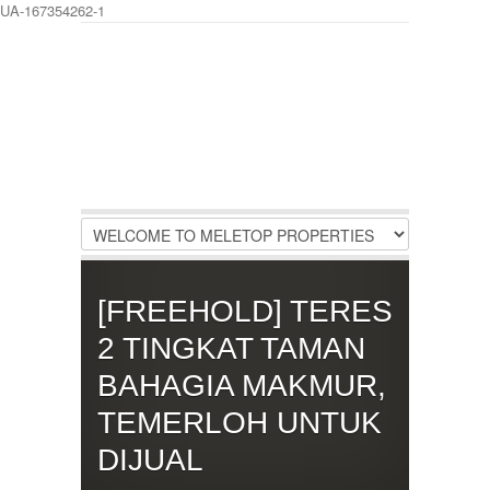
UA-167354262-1
LOGIN
Username :
Password :
Remember Me
[FREEHOLD] TERES
Register
|
Recover Password
2 TINGKAT TAMAN
BAHAGIA MAKMUR,
TEMERLOH UNTUK
DIJUAL