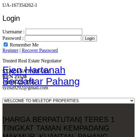
UA-167354262-1
Login
Username :
Password :
Remember Me
Register
|
Recover Password
Trusted Real Estate Negotiator
Ejen Hartanah
SYAZANA JAFFARY
REN 25528
Berdaftar Pahang
+6010-229 3756
syzna9292@gmail.com
[HARGA BERPATUTAN] TERES 1
TINGKAT TAMAN KEMPADANG
MAKMUR, KUANTAN, PAHANG