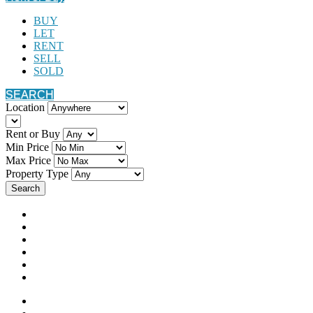
BUY
LET
RENT
SELL
SOLD
SEARCH
Location
Rent or Buy
Min Price
Max Price
Property Type
Search