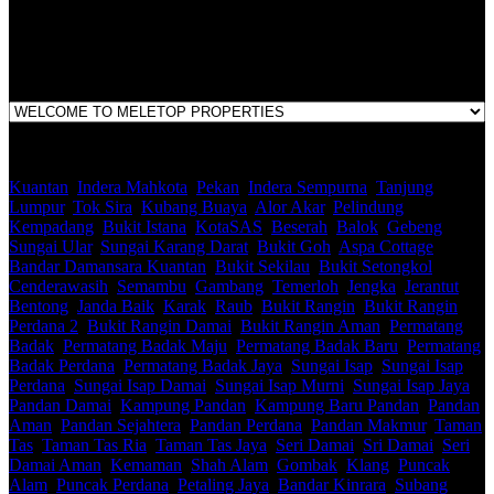
1st Floor, B44, Jln IM 7/1, Bandar Indera Mahkota, 25200 Kuantan,
Pahang
Kuantan
,
Indera Mahkota
,
Pekan
,
Indera Sempurna
,
Tanjung
Lumpur
,
Tok Sira
,
Kubang Buaya
,
Alor Akar
,
Pelindung
,
Kempadang
,
Bukit Istana
,
KotaSAS
,
Beserah
,
Balok
,
Gebeng
,
Sungai Ular
,
Sungai Karang Darat
,
Bukit Goh
,
Aspa Cottage
,
Bandar Damansara Kuantan
,
Bukit Sekilau
,
Bukit Setongkol
,
Cenderawasih
,
Semambu
,
Gambang
,
Temerloh
,
Jengka
,
Jerantut
,
Bentong
,
Janda Baik
,
Karak
,
Raub
,
Bukit Rangin
,
Bukit Rangin
Perdana 2
,
Bukit Rangin Damai
,
Bukit Rangin Aman
,
Permatang
Badak
,
Permatang Badak Maju
,
Permatang Badak Baru
,
Permatang
Badak Perdana
,
Permatang Badak Jaya
,
Sungai Isap
,
Sungai Isap
Perdana
,
Sungai Isap Damai
,
Sungai Isap Murni
,
Sungai Isap Jaya
,
Pandan Damai
,
Kampung Pandan
,
Kampung Baru Pandan
,
Pandan
Aman
,
Pandan Sejahtera
,
Pandan Perdana
,
Pandan Makmur
,
Taman
Tas
,
Taman Tas Ria
,
Taman Tas Jaya
,
Seri Damai
,
Sri Damai
,
Seri
Damai Aman
,
Kemaman
,
Shah Alam
,
Gombak
,
Klang
,
Puncak
Alam
,
Puncak Perdana
,
Petaling Jaya
,
Bandar Kinrara
,
Subang