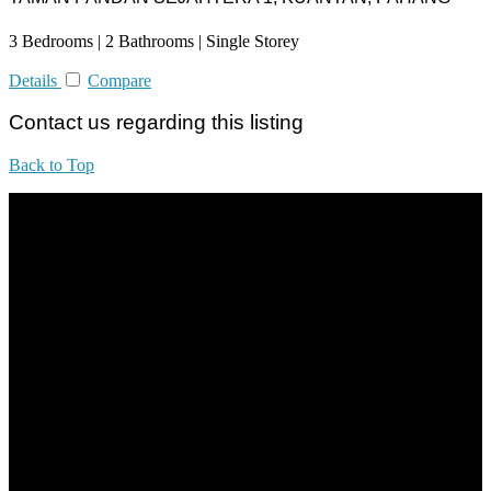
3 Bedrooms | 2 Bathrooms | Single Storey
Details
Compare
Contact us regarding this listing
Back to Top
All practices are in accordance with Valuers, Appraisers, Estate
Agents & Property Managers Act 1981 (Act 242) and Valuers,
Appraisers, Estate Agents & Property Managers Rules 1986,
Malaysian Estate Agency Standards 2nd Edition (2014) & Circulars
LEGACY REAL PROPERTY SDN.BHD.
E(1)1925 / 1342671-P
Address: