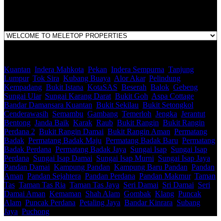
Pahang
Kuantan
,
Indera Mahkota
,
Pekan
,
Indera Sempurna
,
Tanjung
Lumpur
,
Tok Sira
,
Kubang Buaya
,
Alor Akar
,
Pelindung
,
Kempadang
,
Bukit Istana
,
KotaSAS
,
Beserah
,
Balok
,
Gebeng
,
Sungai Ular
,
Sungai Karang Darat
,
Bukit Goh
,
Aspa Cottage
,
Bandar Damansara Kuantan
,
Bukit Sekilau
,
Bukit Setongkol
,
Cenderawasih
,
Semambu
,
Gambang
,
Temerloh
,
Jengka
,
Jerantut
,
Bentong
,
Janda Baik
,
Karak
,
Raub
,
Bukit Rangin
,
Bukit Rangin
Perdana 2
,
Bukit Rangin Damai
,
Bukit Rangin Aman
,
Permatang
Badak
,
Permatang Badak Maju
,
Permatang Badak Baru
,
Permatang
Badak Perdana
,
Permatang Badak Jaya
,
Sungai Isap
,
Sungai Isap
Perdana
,
Sungai Isap Damai
,
Sungai Isap Murni
,
Sungai Isap Jaya
,
Pandan Damai
,
Kampung Pandan
,
Kampung Baru Pandan
,
Pandan
Aman
,
Pandan Sejahtera
,
Pandan Perdana
,
Pandan Makmur
,
Taman
Tas
,
Taman Tas Ria
,
Taman Tas Jaya
,
Seri Damai
,
Sri Damai
,
Seri
Damai Aman
,
Kemaman
,
Shah Alam
,
Gombak
,
Klang
,
Puncak
Alam
,
Puncak Perdana
,
Petaling Jaya
,
Bandar Kinrara
,
Subang
Jaya
,
Puchong