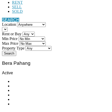
RENT
SELL
SOLD
SEARCH
Location
Rent or Buy
Min Price
Max Price
Property Type
Search
Bera Pahang
Active