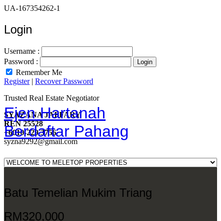
UA-167354262-1
Login
Username :
Password :
Remember Me
Register
|
Recover Password
Trusted Real Estate Negotiator
Ejen Hartanah
SYAZANA JAFFARY
REN 25528
Berdaftar Pahang
+6010-229 3756
syzna9292@gmail.com
Batu Temelian Mukim Triang
RM320,000