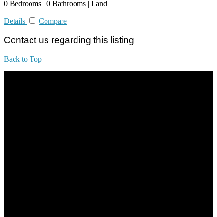
0 Bedrooms | 0 Bathrooms | Land
Details
Compare
Contact us regarding this listing
Back to Top
All practices are in accordance with Valuers, Appraisers, Estate
Agents & Property Managers Act 1981 (Act 242) and Valuers,
Appraisers, Estate Agents & Property Managers Rules 1986,
Malaysian Estate Agency Standards 2nd Edition (2014) & Circulars
LEGACY REAL PROPERTY SDN.BHD.
E(1)1925 / 1342671-P
Address:
1st Floor, B44, Jln IM 7/1, Bandar Indera Mahkota, 25200 Kuantan,