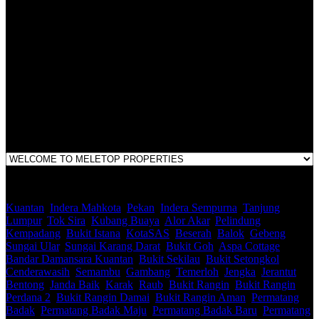
LEGACY REAL PROPERTY SDN.BHD.
E(1)1925 / 1342671-P
Address:
1st Floor, B44, Jln IM 7/1, Bandar Indera Mahkota, 25200 Kuantan,
Pahang
Kuantan
,
Indera Mahkota
,
Pekan
,
Indera Sempurna
,
Tanjung
Lumpur
,
Tok Sira
,
Kubang Buaya
,
Alor Akar
,
Pelindung
,
Kempadang
,
Bukit Istana
,
KotaSAS
,
Beserah
,
Balok
,
Gebeng
,
Sungai Ular
,
Sungai Karang Darat
,
Bukit Goh
,
Aspa Cottage
,
Bandar Damansara Kuantan
,
Bukit Sekilau
,
Bukit Setongkol
,
Cenderawasih
,
Semambu
,
Gambang
,
Temerloh
,
Jengka
,
Jerantut
,
Bentong
,
Janda Baik
,
Karak
,
Raub
,
Bukit Rangin
,
Bukit Rangin
Perdana 2
,
Bukit Rangin Damai
,
Bukit Rangin Aman
,
Permatang
Badak
,
Permatang Badak Maju
,
Permatang Badak Baru
,
Permatang