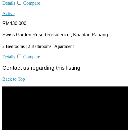
Details
Compare
Active
RM430,000
Swiss Garden Resort Residence , Kuantan Pahang
2 Bedrooms | 2 Bathrooms | Apartment
Details
Compare
Contact us regarding this listing
Back to Top
All practices are in accordance with Valuers, Appraisers, Estate
Agents & Property Managers Act 1981 (Act 242) and Valuers,
Appraisers, Estate Agents & Property Managers Rules 1986,
Malaysian Estate Agency Standards 2nd Edition (2014) & Circulars