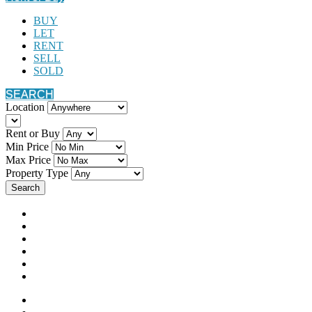
BUY
LET
RENT
SELL
SOLD
SEARCH
Location
Rent or Buy
Min Price
Max Price
Property Type
Search