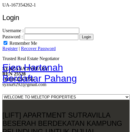
UA-167354262-1
Login
Username :
Password :
Remember Me
Register
|
Recover Password
Trusted Real Estate Negotiator
Ejen Hartanah
SYAZANA JAFFARY
REN 25528
Berdaftar Pahang
+6010-229 3756
syzna9292@gmail.com
[LIFT] APARTMENT SUTRAVILLA
BESERAH BERDEKATAN KAMPUNG
PELINDUNG UNTUK DIJUAL