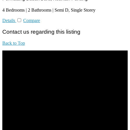
4 Bedrooms | 2 Bathrooms | Semi D, Single Storey
Details
Compare
Contact us regarding this listing
Back to Top
All practices are in accordance with Valuers, Appraisers, Estate
Agents & Property Managers Act 1981 (Act 242) and Valuers,
Appraisers, Estate Agents & Property Managers Rules 1986,
Malaysian Estate Agency Standards 2nd Edition (2014) & Circulars
LEGACY REAL PROPERTY SDN.BHD.
E(1)1925 / 1342671-P
Address: