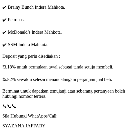
✔️ Brainy Bunch Indera Mahkota.
✔️ Petronas.
✔️ McDonald’s Indera Mahkota.
✔️ SSM Indera Mahkota.
Deposit yang perlu disediakan :
❗3.18% untuk permulaan awal sebagai tanda setuju membeli.
❗6.82% sewaktu selesai menandatangani perjanjian jual beli.
Berminat untuk dapatkan temujanji atau sebarang pertanyaan boleh
hubungi nombor tertera.
📞📞📞
Sila Hubungi WhatApps/Call:
SYAZANA JAFFARY