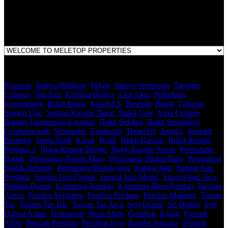
1st Floor, B44, Jln IM 7/1, Bandar Indera Mahkota, 25200 Kuantan,
Pahang
Kuantan
,
Indera Mahkota
,
Pekan
,
Indera Sempurna
,
Tanjung
Lumpur
,
Tok Sira
,
Kubang Buaya
,
Alor Akar
,
Pelindung
,
Kempadang
,
Bukit Istana
,
KotaSAS
,
Beserah
,
Balok
,
Gebeng
,
Sungai Ular
,
Sungai Karang Darat
,
Bukit Goh
,
Aspa Cottage
,
Bandar Damansara Kuantan
,
Bukit Sekilau
,
Bukit Setongkol
,
Cenderawasih
,
Semambu
,
Gambang
,
Temerloh
,
Jengka
,
Jerantut
,
Bentong
,
Janda Baik
,
Karak
,
Raub
,
Bukit Rangin
,
Bukit Rangin
Perdana 2
,
Bukit Rangin Damai
,
Bukit Rangin Aman
,
Permatang
Badak
,
Permatang Badak Maju
,
Permatang Badak Baru
,
Permatang
Badak Perdana
,
Permatang Badak Jaya
,
Sungai Isap
,
Sungai Isap
Perdana
,
Sungai Isap Damai
,
Sungai Isap Murni
,
Sungai Isap Jaya
,
Pandan Damai
,
Kampung Pandan
,
Kampung Baru Pandan
,
Pandan
Aman
,
Pandan Sejahtera
,
Pandan Perdana
,
Pandan Makmur
,
Taman
Tas
,
Taman Tas Ria
,
Taman Tas Jaya
,
Seri Damai
,
Sri Damai
,
Seri
Damai Aman
,
Kemaman
,
Shah Alam
,
Gombak
,
Klang
,
Puncak
Alam
,
Puncak Perdana
,
Petaling Jaya
,
Bandar Kinrara
,
Subang