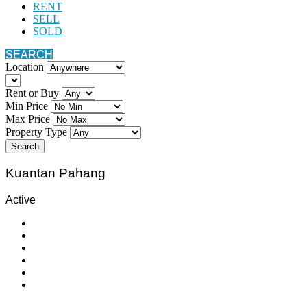
RENT
SELL
SOLD
SEARCH
Location
Rent or Buy
Min Price
Max Price
Property Type
Search
Kuantan Pahang
Active