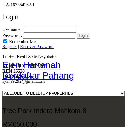
UA-167354262-1
Login
Username :
Password :
Remember Me
Register
|
Recover Password
Trusted Real Estate Negotiator
Ejen Hartanah
SYAZANA JAFFARY
REN 25528
Berdaftar Pahang
+6010-229 3756
syzna9292@gmail.com
Tree Park Indera Mahkota 8
RM650,000