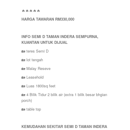
SELAYANG
SEPANG
🔥🔥🔥🔥🔥
SHAH ALAM
HARGA TAWARAN RM330,000
TEMERLOH
TERENGGANU
YONG PENG
INFO SEMI D TAMAN INDERA SEMPURNA,
KUANTAN UNTUK DIJUAL
🏡 teres Semi D
🏡 lot tengah
🏡 Malay Reseve
🏡 Leasehold
🏡 Luas 1800sq feet
🏡 4 Bilik Tidur 2 bilik air (extra 1 bilik besar bhgian
porch)
🏡 table top
KEMUDAHAN SEKITAR SEMI D TAMAN INDERA