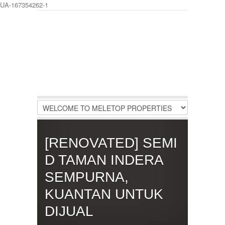
UA-167354262-1
LOGIN
Username :
Password :
Remember Me
[RENOVATED] SEMI
Register
|
Recover Password
D TAMAN INDERA
SEMPURNA,
KUANTAN UNTUK
DIJUAL