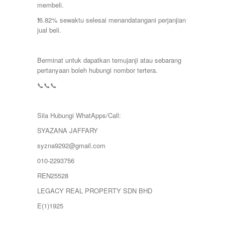
membeli.
❗️6.82% sewaktu selesai menandatangani perjanjian
jual beli.
Berminat untuk dapatkan temujanji atau sebarang
pertanyaan boleh hubungi nombor tertera.
📞📞📞
Sila Hubungi WhatApps/Call:
SYAZANA JAFFARY
syzna9292@gmail.com
010-2293756
REN25528
LEGACY REAL PROPERTY SDN BHD
E(1)1925