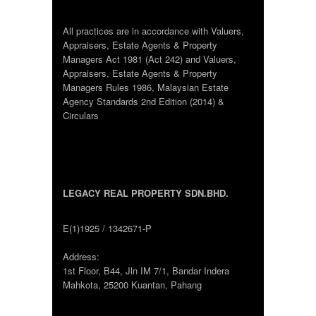
All practices are in accordance with Valuers,
Appraisers, Estate Agents & Property
Managers Act 1981 (Act 242) and Valuers,
Appraisers, Estate Agents & Property
Managers Rules 1986, Malaysian Estate
Agency Standards 2nd Edition (2014) &
Circulars
LEGACY REAL PROPERTY SDN.BHD.
E(1)1925 / 1342671-P
Address:
1st Floor, B44, Jln IM 7/1, Bandar Indera
Mahkota, 25200 Kuantan, Pahang