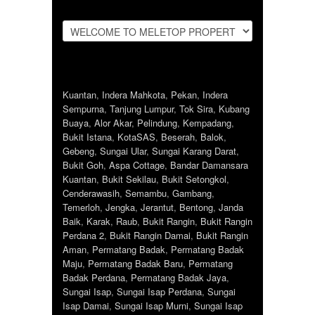
Kuantan
,
Indera Mahkota
,
Pekan
,
Indera
Sempurna
,
Tanjung Lumpur
,
Tok Sira
,
Kubang
Buaya
,
Alor Akar
,
Pelindung
,
Kempadang
,
Bukit Istana
,
KotaSAS
,
Beserah
,
Balok
,
Gebeng
,
Sungai Ular
,
Sungai Karang Darat
,
Bukit Goh
,
Aspa Cottage
,
Bandar Damansara
Kuantan
,
Bukit Sekilau
,
Bukit Setongkol
,
Cenderawasih
,
Semambu
,
Gambang
,
Temerloh
,
Jengka
,
Jerantut
,
Bentong
,
Janda
Baik
,
Karak
,
Raub
,
Bukit Rangin
,
Bukit Rangin
Perdana 2
,
Bukit Rangin Damai
,
Bukit Rangin
Aman
,
Permatang Badak
,
Permatang Badak
Maju
,
Permatang Badak Baru
,
Permatang
Badak Perdana
,
Permatang Badak Jaya
,
Sungai Isap
,
Sungai Isap Perdana
,
Sungai
Isap Damai
,
Sungai Isap Murni
,
Sungai Isap