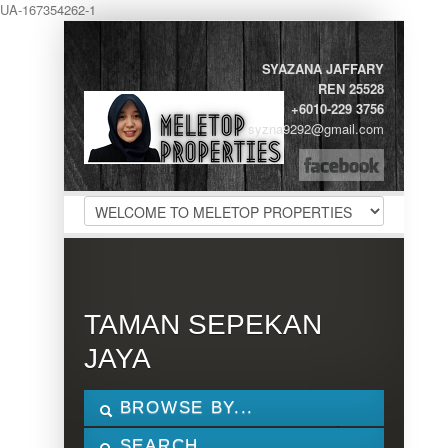
UA-167354262-1
LOGIN
SYAZANA JAFFARY
REN 25528
Username :
+6010-229 3756
syzna9292@gmail.com
Password :
Remember Me
Register
|
Recover Password
TAMAN SEPEKAN
JAYA
BROWSE BY...
RM190,000
SEARCH