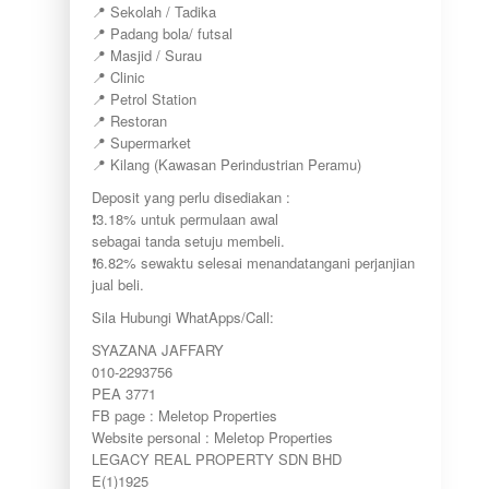
📍 Sekolah / Tadika
📍 Padang bola/ futsal
📍 Masjid / Surau
📍 Clinic
📍 Petrol Station
📍 Restoran
📍 Supermarket
📍 Kilang (Kawasan Perindustrian Peramu)
Deposit yang perlu disediakan :
❗3.18% untuk permulaan awal
sebagai tanda setuju membeli.
❗6.82% sewaktu selesai menandatangani perjanjian
jual beli.
Sila Hubungi WhatApps/Call:
SYAZANA JAFFARY
010-2293756
PEA 3771
FB page : Meletop Properties
Website personal : Meletop Properties
LEGACY REAL PROPERTY SDN BHD
E(1)1925