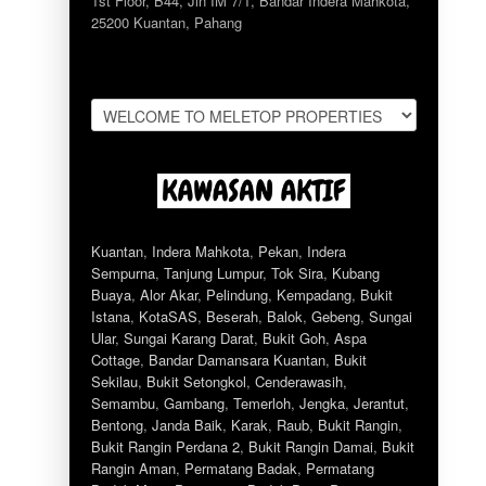
1st Floor, B44, Jln IM 7/1, Bandar Indera Mahkota,
25200 Kuantan, Pahang
Kuantan
,
Indera Mahkota
,
Pekan
,
Indera
Sempurna
,
Tanjung Lumpur
,
Tok Sira
,
Kubang
Buaya
,
Alor Akar
,
Pelindung
,
Kempadang
,
Bukit
Istana
,
KotaSAS
,
Beserah
,
Balok
,
Gebeng
,
Sungai
Ular
,
Sungai Karang Darat
,
Bukit Goh
,
Aspa
Cottage
,
Bandar Damansara Kuantan
,
Bukit
Sekilau
,
Bukit Setongkol
,
Cenderawasih
,
Semambu
,
Gambang
,
Temerloh
,
Jengka
,
Jerantut
,
Bentong
,
Janda Baik
,
Karak
,
Raub
,
Bukit Rangin
,
Bukit Rangin Perdana 2
,
Bukit Rangin Damai
,
Bukit
Rangin Aman
,
Permatang Badak
,
Permatang