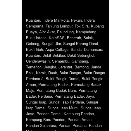
Kuantan
,
Indera Mahkota
,
Pekan
,
Indera
Sempurna
,
Tanjung Lumpur
,
Tok Sira
,
Kubang
Buaya
,
Alor Akar
,
Pelindung
,
Kempadang
,
Bukit Istana
,
KotaSAS
,
Beserah
,
Balok
,
Gebeng
,
Sungai Ular
,
Sungai Karang Darat
,
Bukit Goh
,
Aspa Cottage
,
Bandar Damansara
Kuantan
,
Bukit Sekilau
,
Bukit Setongkol
,
Cenderawasih
,
Semambu
,
Gambang
,
Temerloh
,
Jengka
,
Jerantut
,
Bentong
,
Janda
Baik
,
Karak
,
Raub
,
Bukit Rangin
,
Bukit Rangin
Perdana 2
,
Bukit Rangin Damai
,
Bukit Rangin
Aman
,
Permatang Badak
,
Permatang Badak
Maju
,
Permatang Badak Baru
,
Permatang
Badak Perdana
,
Permatang Badak Jaya
,
Sungai Isap
,
Sungai Isap Perdana
,
Sungai
Isap Damai
,
Sungai Isap Murni
,
Sungai Isap
Jaya
,
Pandan Damai
,
Kampung Pandan
,
Kampung Baru Pandan
,
Pandan Aman
,
Pandan Sejahtera
,
Pandan Perdana
,
Pandan