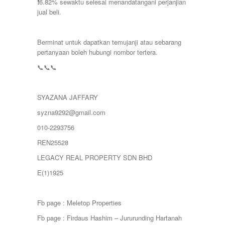
❗️6.82% sewaktu selesai menandatangani perjanjian
jual beli.
Berminat untuk dapatkan temujanji atau sebarang
pertanyaan boleh hubungi nombor tertera.
📞📞📞
SYAZANA JAFFARY
syzna9292@gmail.com
010-2293756
REN25528
LEGACY REAL PROPERTY SDN BHD
E(1)1925
Fb page : Meletop Properties
Fb page : Firdaus Hashim – Jururunding Hartanah