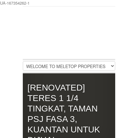
UA-167354262-1
LOGIN
Username :
Password :
Remember Me
[RENOVATED]
Register
|
Recover Password
TERES 1 1/4
TINGKAT, TAMAN
PSJ FASA 3,
KUANTAN UNTUK