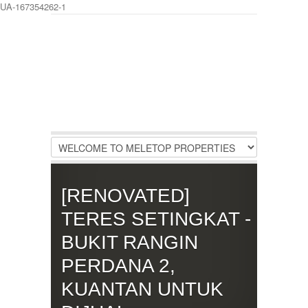
UA-167354262-1
LOGIN
Username :
Password :
Remember Me
[RENOVATED]
Register
|
Recover Password
TERES SETINGKAT -
BUKIT RANGIN
PERDANA 2,
KUANTAN UNTUK