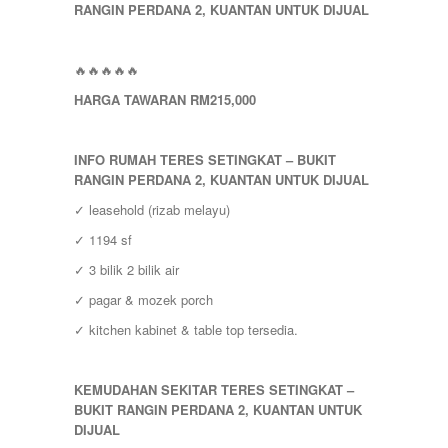
RAUB
RANGIN PERDANA 2, KUANTAN
UNTUK DIJUAL
ROMPIN
SELAYANG
SEPANG
🔥🔥🔥🔥🔥
SHAH ALAM
HARGA TAWARAN RM215,000
TEMERLOH
TERENGGANU
YONG PENG
INFO RUMAH TERES SETINGKAT – BUKIT
RANGIN PERDANA 2, KUANTAN UNTUK DIJUAL
✓ leasehold (rizab melayu)
✓ 1194 sf
✓ 3 bilik 2 bilik air
✓ pagar & mozek porch
✓ kitchen kabinet & table top tersedia.
KEMUDAHAN SEKITAR TERES SETINGKAT –
BUKIT RANGIN PERDANA 2, KUANTAN UNTUK
DIJUAL