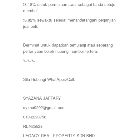
❗️3.18% untuk permulaan awal sebagai tanda setuju
membeli.
❗️6.82% sewaktu selesai menandatangani perjanjian
jual beli.
Berminat untuk dapatkan temujanji atau sebarang
pertanyaan boleh hubungi nombor tertera.
📞📞📞
Sila Hubungi WhatApps/Call:
SYAZANA JAFFARY
syzna9292@gmail.com
010-2293756
REN25528
LEGACY REAL PROPERTY SDN BHD