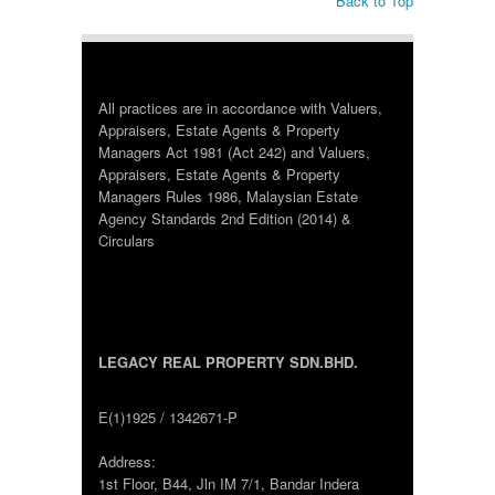
Back to Top
All practices are in accordance with Valuers,
Appraisers, Estate Agents & Property
Managers Act 1981 (Act 242) and Valuers,
Appraisers, Estate Agents & Property
Managers Rules 1986, Malaysian Estate
Agency Standards 2nd Edition (2014) &
Circulars
LEGACY REAL PROPERTY SDN.BHD.
E(1)1925 / 1342671-P
Address:
1st Floor, B44, Jln IM 7/1, Bandar Indera