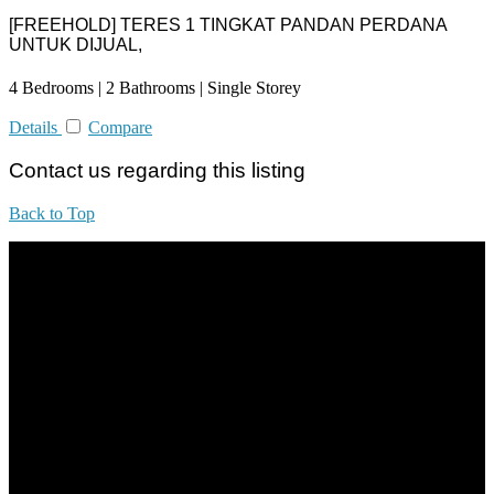
[FREEHOLD] TERES 1 TINGKAT PANDAN PERDANA
UNTUK DIJUAL,
4 Bedrooms | 2 Bathrooms | Single Storey
Details
Compare
Contact us regarding this listing
Back to Top
All practices are in accordance with Valuers, Appraisers, Estate
Agents & Property Managers Act 1981 (Act 242) and Valuers,
Appraisers, Estate Agents & Property Managers Rules 1986,
Malaysian Estate Agency Standards 2nd Edition (2014) & Circulars
LEGACY REAL PROPERTY SDN.BHD.