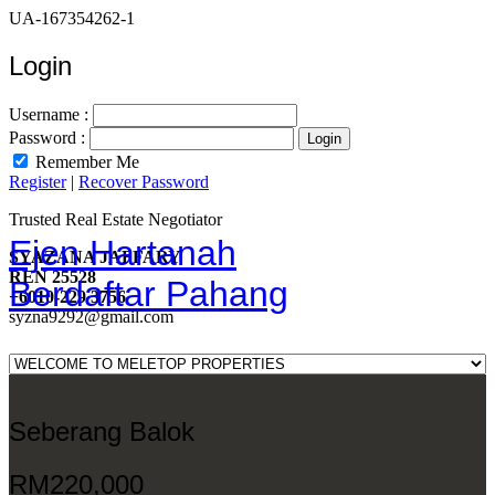
UA-167354262-1
Login
Username :
Password :
Remember Me
Register
|
Recover Password
Trusted Real Estate Negotiator
Ejen Hartanah
SYAZANA JAFFARY
REN 25528
Berdaftar Pahang
+6010-229 3756
syzna9292@gmail.com
Seberang Balok
RM220,000