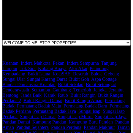
E(1)1925 / 1342671-P
Address:
1st Floor, B44, Jln IM 7/1, Bandar Indera Mahkota, 25200 Kuantan,
Pahang
Kuantan
,
Indera Mahkota
,
Pekan
,
Indera Sempurna
,
Tanjung
Lumpur
,
Tok Sira
,
Kubang Buaya
,
Alor Akar
,
Pelindung
,
Kempadang
,
Bukit Istana
,
KotaSAS
,
Beserah
,
Balok
,
Gebeng
,
Sungai Ular
,
Sungai Karang Darat
,
Bukit Goh
,
Aspa Cottage
,
Bandar Damansara Kuantan
,
Bukit Sekilau
,
Bukit Setongkol
,
Cenderawasih
,
Semambu
,
Gambang
,
Temerloh
,
Jengka
,
Jerantut
,
Bentong
,
Janda Baik
,
Karak
,
Raub
,
Bukit Rangin
,
Bukit Rangin
Perdana 2
,
Bukit Rangin Damai
,
Bukit Rangin Aman
,
Permatang
Badak
,
Permatang Badak Maju
,
Permatang Badak Baru
,
Permatang
Badak Perdana
,
Permatang Badak Jaya
,
Sungai Isap
,
Sungai Isap
Perdana
,
Sungai Isap Damai
,
Sungai Isap Murni
,
Sungai Isap Jaya
,
Pandan Damai
,
Kampung Pandan
,
Kampung Baru Pandan
,
Pandan
Aman
,
Pandan Sejahtera
,
Pandan Perdana
,
Pandan Makmur
,
Taman
Tas
,
Taman Tas Ria
,
Taman Tas Jaya
,
Seri Damai
,
Sri Damai
,
Seri