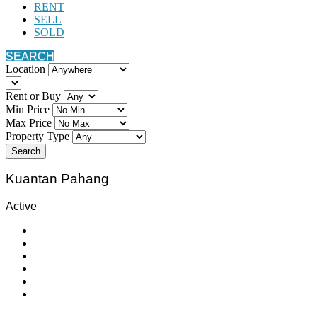
RENT
SELL
SOLD
SEARCH
Location
Rent or Buy
Min Price
Max Price
Property Type
Search
Kuantan Pahang
Active