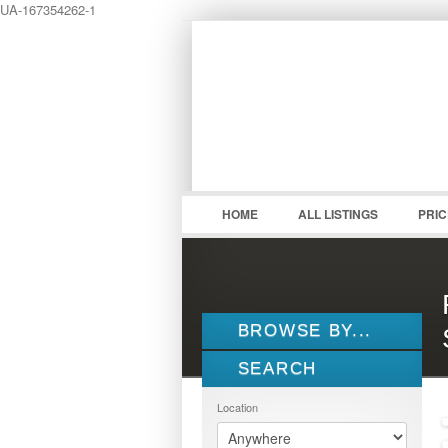
UA-167354262-1
LOGIN
Username :
HOME
ALL LISTINGS
PRI
BROWSE BY...
SEARCH
ALL LISTINGS
FEATURES
Location
PROPERTY TYPE