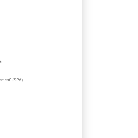
G
ement’ (SPA)