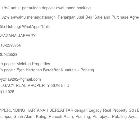
3.18% untuk permulaan deposit awal tanda booking
6.82% sewaktu menandatanagni Perjanjian Jual Beli ‘Sale and Purchase Agre
Sila Hubungi WhatApps/Call:
SYAZANA JAFFARY
010-2293756
REN25528
b page : Meletop Properties
Fb page : Ejen Hartanah Berdaftar Kuantan – Pahang
Syzna9292@gmail.com
LEGACY REAL PROPERTY SDN BHD
E(1)1925
**PERUNDING HARTANAH BERDAFTAR dengan Legacy Real Property Sdn Bhd. 
Lumpur, Shah Alam, Kalng, Puncak Alam, Puching, Putrajaya, Petaling Jaya