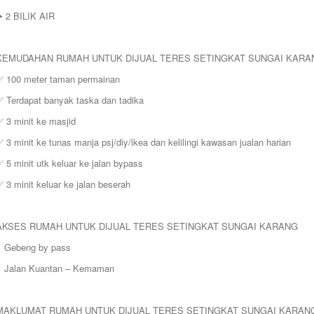
️ 2 BILIK AIR
KEMUDAHAN RUMAH UNTUK DIJUAL TERES SETINGKAT SUNGAI KARA
✅ 100 meter taman permainan
✅ Terdapat banyak taska dan tadika
 3 minit ke masjid
 3 minit ke tunas manja psj/diy/ikea dan kelilingi kawasan jualan harian
 5 minit utk keluar ke jalan bypass
 3 minit keluar ke jalan beserah
AKSES RUMAH UNTUK DIJUAL TERES SETINGKAT SUNGAI KARANG
> Gebeng by pass
> Jalan Kuantan – Kemaman
MAKLUMAT RUMAH UNTUK DIJUAL TERES SETINGKAT SUNGAI KARAN