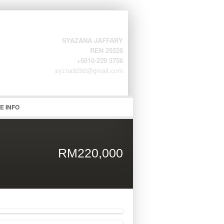
SYAZANA JAFFARY
REN 25528
+6010-229 3756
syzna9292@gmail.com
word
E INFO
RM220,000