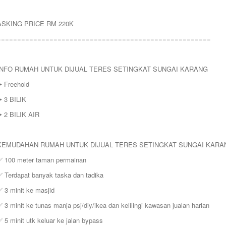
ASKING PRICE RM 220K
=====================================================
INFO RUMAH UNTUK DIJUAL TERES SETINGKAT SUNGAI KARANG
️ Freehold
️ 3 BILIK
️ 2 BILIK AIR
KEMUDAHAN RUMAH UNTUK DIJUAL TERES SETINGKAT SUNGAI KARA
✅ 100 meter taman permainan
✅ Terdapat banyak taska dan tadika
 3 minit ke masjid
 3 minit ke tunas manja psj/diy/ikea dan kelilingi kawasan jualan harian
 5 minit utk keluar ke jalan bypass