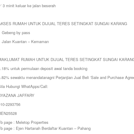
 3 minit keluar ke jalan beserah
AKSES RUMAH UNTUK DIJUAL TERES SETINGKAT SUNGAI KARANG
> Gebeng by pass
> Jalan Kuantan – Kemaman
MAKLUMAT RUMAH UNTUK DIJUAL TERES SETINGKAT SUNGAI KARAN
3.18% untuk permulaan deposit awal tanda booking
6.82% sewaktu menandatanagni Perjanjian Jual Beli ‘Sale and Purchase Agre
Sila Hubungi WhatApps/Call:
SYAZANA JAFFARY
010-2293756
REN25528
b page : Meletop Properties
Fb page : Ejen Hartanah Berdaftar Kuantan – Pahang