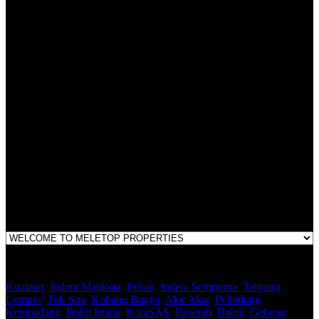
All practices are in accordance with Valuers, Appraisers, Estate
Agents & Property Managers Act 1981 (Act 242) and Valuers,
Appraisers, Estate Agents & Property Managers Rules 1986,
Malaysian Estate Agency Standards 2nd Edition (2014) & Circulars
LEGACY REAL PROPERTY SDN.BHD.
E(1)1925 / 1342671-P
Address:
1st Floor, B44, Jln IM 7/1, Bandar Indera Mahkota, 25200 Kuantan,
Pahang
Kuantan
,
Indera Mahkota
,
Pekan
,
Indera Sempurna
,
Tanjung
Lumpur
,
Tok Sira
,
Kubang Buaya
,
Alor Akar
,
Pelindung
,
Kempadang
,
Bukit Istana
,
KotaSAS
,
Beserah
,
Balok
,
Gebeng
,