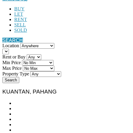
BUY
LET
RENT
SELL
SOLD
SEARCH
Location
Rent or Buy
Min Price
Max Price
Property Type
Search
KUANTAN, PAHANG