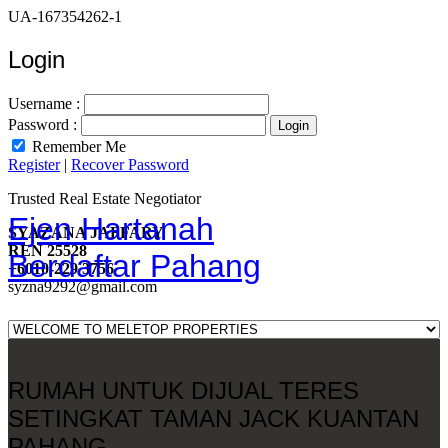
UA-167354262-1
Login
Username :
Password :
Remember Me
Register
|
Recover Password
Trusted Real Estate Negotiator
Ejen Hartanah
SYAZANA JAFFARY
REN 25528
Berdaftar Pahang
+6010-229 3756
syzna9292@gmail.com
RUMAH UNTUK DIJUAL TERES
SETINGKAT TAMAN JACK KUANTAN
PAHANG