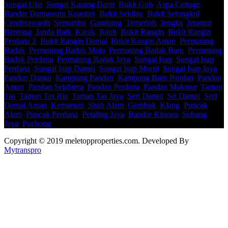
Sungai Ular
,
Sungai Karang Darat
,
Bukit Goh
,
Aspa Cottage
,
Bandar Damansara Kuantan
,
Bukit Sekilau
,
Bukit Setongkol
,
Cenderawasih
,
Semambu
,
Gambang
,
Temerloh
,
Jengka
,
Jerantut
,
Bentong
,
Janda Baik
,
Karak
,
Raub
,
Bukit Rangin
,
Bukit Rangin
Perdana 2
,
Bukit Rangin Damai
,
Bukit Rangin Aman
,
Permatang
Badak
,
Permatang Badak Maju
,
Permatang Badak Baru
,
Permatang
Badak Perdana
,
Permatang Badak Jaya
,
Sungai Isap
,
Sungai Isap
Perdana
,
Sungai Isap Damai
,
Sungai Isap Murni
,
Sungai Isap Jaya
,
Pandan Damai
,
Kampung Pandan
,
Kampung Baru Pandan
,
Pandan
Aman
,
Pandan Sejahtera
,
Pandan Perdana
,
Pandan Makmur
,
Taman
Tas
,
Taman Tas Ria
,
Taman Tas Jaya
,
Seri Damai
,
Sri Damai
,
Seri
Damai Aman
,
Kemaman
,
Shah Alam
,
Gombak
,
Klang
,
Puncak
Alam
,
Puncak Perdana
,
Petaling Jaya
,
Bandar Kinrara
,
Subang
Jaya
,
Puchong
Copyright © 2019 meletopproperties.com. Developed By
Mytranspro