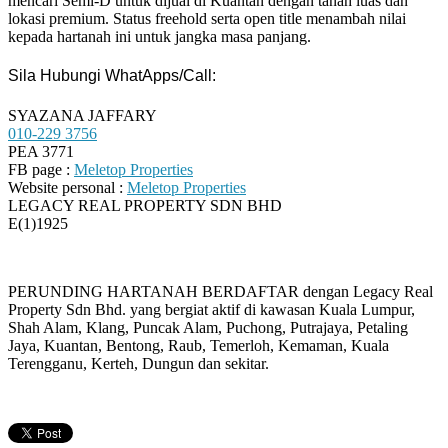
mencari Semi-D untuk dijual di Kuantan dengan tanah luas dan
lokasi premium. Status freehold serta open title menambah nilai
kepada hartanah ini untuk jangka masa panjang.
Sila Hubungi WhatApps/Call:
SYAZANA JAFFARY
010-229 3756
PEA 3771
FB page :
Meletop Properties
Website personal :
Meletop Properties
LEGACY REAL PROPERTY SDN BHD
E(1)1925
PERUNDING HARTANAH BERDAFTAR dengan Legacy Real
Property Sdn Bhd. yang bergiat aktif di kawasan Kuala Lumpur,
Shah Alam, Klang, Puncak Alam, Puchong, Putrajaya, Petaling
Jaya, Kuantan, Bentong, Raub, Temerloh, Kemaman, Kuala
Terengganu, Kerteh, Dungun dan sekitar.