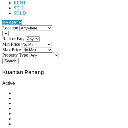
RENT
SELL
SOLD
SEARCH
Location
Rent or Buy
Min Price
Max Price
Property Type
Search
Kuantan Pahang
Active