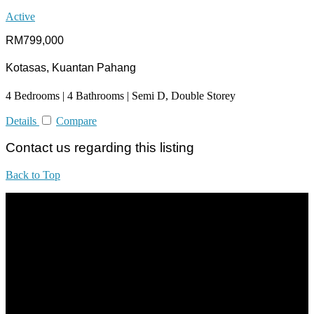
Active
RM799,000
Kotasas, Kuantan Pahang
4 Bedrooms | 4 Bathrooms | Semi D, Double Storey
Details
Compare
Contact us regarding this listing
Back to Top
All practices are in accordance with Valuers, Appraisers, Estate
Agents & Property Managers Act 1981 (Act 242) and Valuers,
Appraisers, Estate Agents & Property Managers Rules 1986,
Malaysian Estate Agency Standards 2nd Edition (2014) & Circulars