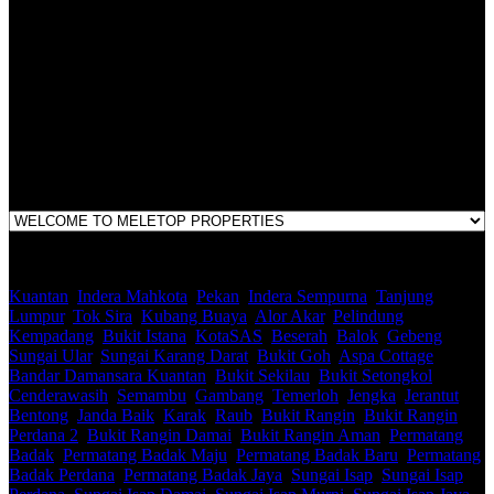
LEGACY REAL PROPERTY SDN.BHD.
E(1)1925 / 1342671-P
Address:
1st Floor, B44, Jln IM 7/1, Bandar Indera Mahkota, 25200 Kuantan,
Pahang
Kuantan
,
Indera Mahkota
,
Pekan
,
Indera Sempurna
,
Tanjung
Lumpur
,
Tok Sira
,
Kubang Buaya
,
Alor Akar
,
Pelindung
,
Kempadang
,
Bukit Istana
,
KotaSAS
,
Beserah
,
Balok
,
Gebeng
,
Sungai Ular
,
Sungai Karang Darat
,
Bukit Goh
,
Aspa Cottage
,
Bandar Damansara Kuantan
,
Bukit Sekilau
,
Bukit Setongkol
,
Cenderawasih
,
Semambu
,
Gambang
,
Temerloh
,
Jengka
,
Jerantut
,
Bentong
,
Janda Baik
,
Karak
,
Raub
,
Bukit Rangin
,
Bukit Rangin
Perdana 2
,
Bukit Rangin Damai
,
Bukit Rangin Aman
,
Permatang
Badak
,
Permatang Badak Maju
,
Permatang Badak Baru
,
Permatang
Badak Perdana
,
Permatang Badak Jaya
,
Sungai Isap
,
Sungai Isap