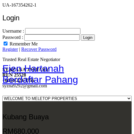
UA-167354262-1
Login
Username :
Password :
Remember Me
Register
|
Recover Password
Trusted Real Estate Negotiator
Ejen Hartanah
SYAZANA JAFFARY
REN 25528
Berdaftar Pahang
+6010-229 3756
syzna9292@gmail.com
Kubang Buaya
RM680,000