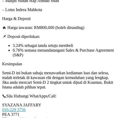
– Masjid Sultan Haji Ahmad Shah
– Lotus Indera Mahkota
Harga & Deposit
🔥 Harga tawaran: RM800,000 (boleh dirunding)
📌 Deposit diperlukan:
3.24% sebagai tanda setuju membeli
6.76% semasa menandatangani Sales & Purchase Agreement
(S&P)
Kesimpulan
Semi-D ini bukan sahaja menawarkan kediaman luas dan selesa,
malah terletak di kawasan elit dengan kemudahan yang lengkap.
Jika anda mencari Semi-D 2 tingkat untuk dijual di Kuantan, Bukit
Istana adalah pilihan tepat.
📞Sila Hubungi WhatApps/Call:
SYAZANA JAFFARY
010-229 3756
PEA 3771