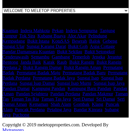
Kuantan
,
Indera Mahkota
,
Pekan
,
Indera Sempurna
,
Tanjung
Lumpur
,
Tok Sira
,
Kubang Buaya
,
Alor Akar
,
Pelindung
,
Kempadang
,
Bukit Istana
,
KotaSAS
,
Beserah
,
Balok
,
Gebeng
,
Sungai Ular
,
Sungai Karang Darat
,
Bukit Goh
,
Aspa Cottage
,
Bandar Damansara Kuantan
,
Bukit Sekilau
,
Bukit Setongkol
,
Cenderawasih
,
Semambu
,
Gambang
,
Temerloh
,
Jengka
,
Jerantut
,
Bentong
,
Janda Baik
,
Karak
,
Raub
,
Bukit Rangin
,
Bukit Rangin
Perdana 2
,
Bukit Rangin Damai
,
Bukit Rangin Aman
,
Permatang
Badak
,
Permatang Badak Maju
,
Permatang Badak Baru
,
Permatang
Badak Perdana
,
Permatang Badak Jaya
,
Sungai Isap
,
Sungai Isap
Perdana
,
Sungai Isap Damai
,
Sungai Isap Murni
,
Sungai Isap Jaya
,
Pandan Damai
,
Kampung Pandan
,
Kampung Baru Pandan
,
Pandan
Aman
,
Pandan Sejahtera
,
Pandan Perdana
,
Pandan Makmur
,
Taman
Tas
,
Taman Tas Ria
,
Taman Tas Jaya
,
Seri Damai
,
Sri Damai
,
Seri
Damai Aman
,
Kemaman
,
Shah Alam
,
Gombak
,
Klang
,
Puncak
Alam
,
Puncak Perdana
,
Petaling Jaya
,
Bandar Kinrara
,
Subang
Jaya
,
Puchong
Copyright © 2019 meletopproperties.com. Developed By
Mytranspro