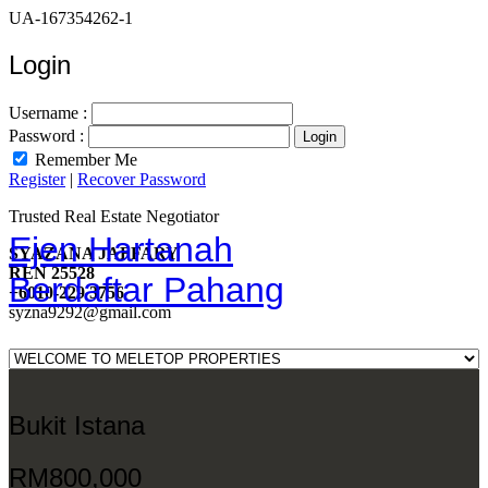
UA-167354262-1
Login
Username :
Password :
Remember Me
Register
|
Recover Password
Trusted Real Estate Negotiator
Ejen Hartanah
SYAZANA JAFFARY
REN 25528
Berdaftar Pahang
+6010-229 3756
syzna9292@gmail.com
Bukit Istana
RM800,000