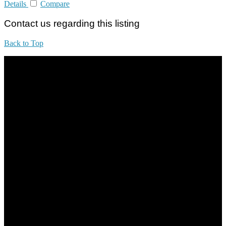
Details
Compare
Contact us regarding this listing
Back to Top
All practices are in accordance with Valuers, Appraisers, Estate
Agents & Property Managers Act 1981 (Act 242) and Valuers,
Appraisers, Estate Agents & Property Managers Rules 1986,
Malaysian Estate Agency Standards 2nd Edition (2014) & Circulars
LEGACY REAL PROPERTY SDN.BHD.
E(1)1925 / 1342671-P
Address:
1st Floor, B44, Jln IM 7/1, Bandar Indera Mahkota, 25200 Kuantan,
Pahang