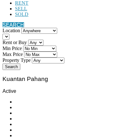
RENT
SELL
SOLD
SEARCH
Location
Rent or Buy
Min Price
Max Price
Property Type
Search
Kuantan Pahang
Active