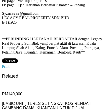
Fb page : Meletop Properties
Fb page : Ejen Hartanah Berdaftar Kuantan – Pahang
Syzna9292@gmail.com
LEGACY REAL PROPERTY SDN BHD
E(1)1925
**PERUNDING HARTANAH BERDAFTAR dengan Legacy
Real Property Sdn Bhd. yang bergiat aktif di kawasan Kuala
Lumpur, Shah Alam, Kalng, Puncak Alam, Puching, Putrajaya,
Petaling Jaya, Kuantan, Kemaman, Bentong, Raub**
Print
Related
RM140,000
[BASIC UNIT] TERES SETINGKAT KOS RENDAH
GAMBANG DAMAI KUANTAN UNTUK DIJUAL,