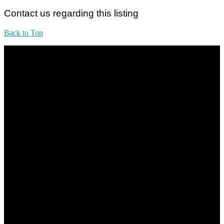
Contact us regarding this listing
Back to Top
All practices are in accordance with Valuers, Appraisers, Estate
Agents & Property Managers Act 1981 (Act 242) and Valuers,
Appraisers, Estate Agents & Property Managers Rules 1986,
Malaysian Estate Agency Standards 2nd Edition (2014) & Circulars
LEGACY REAL PROPERTY SDN.BHD.
E(1)1925 / 1342671-P
Address:
1st Floor, B44, Jln IM 7/1, Bandar Indera Mahkota, 25200 Kuantan,
Pahang