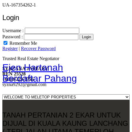
UA-167354262-1
Login
Username :
Password :
Remember Me
Register
|
Recover Password
Trusted Real Estate Negotiator
Ejen Hartanah
SYAZANA JAFFARY
REN 25528
Berdaftar Pahang
+6010-229 3756
syzna9292@gmail.com
TANAH PERTANIAN 2 EKAR UNTUK
DIJUAL DI KUALA KAUNG LANCHANG
( TEPI JALAN UTAMA TEMERLOH -