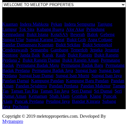
Kuantan
,
Indera Mahkota
,
Pekan
,
Indera Sempurna
,
Tanjung
Lumpur
,
Tok Sira
,
Kubang Buaya
,
Alor Akar
,
Pelindung
,
Kempadang
,
Bukit Istana
,
KotaSAS
,
Beserah
,
Balok
,
Gebeng
,
Sungai Ular
,
Sungai Karang Darat
,
Bukit Goh
,
Aspa Cottage
,
Bandar Damansara Kuantan
,
Bukit Sekilau
,
Bukit Setongkol
,
Cenderawasih
,
Semambu
,
Gambang
,
Temerloh
,
Jengka
,
Jerantut
,
Bentong
,
Janda Baik
,
Karak
,
Raub
,
Bukit Rangin
,
Bukit Rangin
Perdana 2
,
Bukit Rangin Damai
,
Bukit Rangin Aman
,
Permatang
Badak
,
Permatang Badak Maju
,
Permatang Badak Baru
,
Permatang
Badak Perdana
,
Permatang Badak Jaya
,
Sungai Isap
,
Sungai Isap
Perdana
,
Sungai Isap Damai
,
Sungai Isap Murni
,
Sungai Isap Jaya
,
Pandan Damai
,
Kampung Pandan
,
Kampung Baru Pandan
,
Pandan
Aman
,
Pandan Sejahtera
,
Pandan Perdana
,
Pandan Makmur
,
Taman
Tas
,
Taman Tas Ria
,
Taman Tas Jaya
,
Seri Damai
,
Sri Damai
,
Seri
Damai Aman
,
Kemaman
,
Shah Alam
,
Gombak
,
Klang
,
Puncak
Alam
,
Puncak Perdana
,
Petaling Jaya
,
Bandar Kinrara
,
Subang
Jaya
,
Puchong
Copyright © 2019 meletopproperties.com. Developed By
Mytranspro