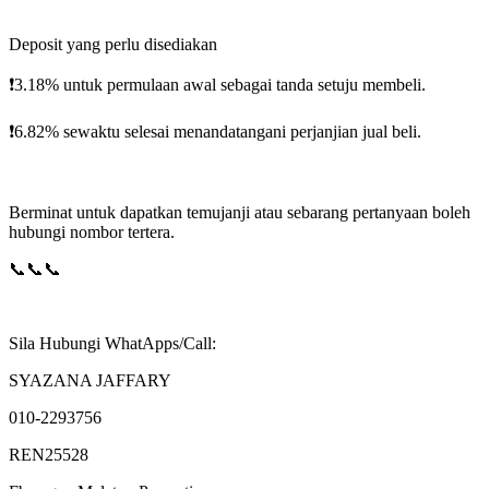
Deposit yang perlu disediakan
❗️3.18% untuk permulaan awal sebagai tanda setuju membeli.
❗️6.82% sewaktu selesai menandatangani perjanjian jual beli.
Berminat untuk dapatkan temujanji atau sebarang pertanyaan boleh
hubungi nombor tertera.
📞📞📞
Sila Hubungi WhatApps/Call:
SYAZANA JAFFARY
010-2293756
REN25528