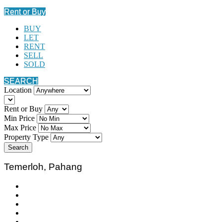
Rent or Buy
BUY
LET
RENT
SELL
SOLD
SEARCH
Location
Rent or Buy
Min Price
Max Price
Property Type
Search
Temerloh, Pahang