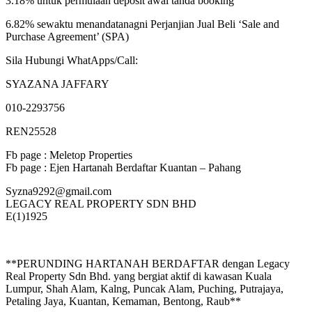
3.18% untuk permulaan deposit awal tanda booking
6.82% sewaktu menandatanagni Perjanjian Jual Beli ‘Sale and
Purchase Agreement’ (SPA)
Sila Hubungi WhatApps/Call:
SYAZANA JAFFARY
010-2293756
REN25528
Fb page : Meletop Properties
Fb page : Ejen Hartanah Berdaftar Kuantan – Pahang
Syzna9292@gmail.com
LEGACY REAL PROPERTY SDN BHD
E(1)1925
**PERUNDING HARTANAH BERDAFTAR dengan Legacy
Real Property Sdn Bhd. yang bergiat aktif di kawasan Kuala
Lumpur, Shah Alam, Kalng, Puncak Alam, Puching, Putrajaya,
Petaling Jaya, Kuantan, Kemaman, Bentong, Raub**