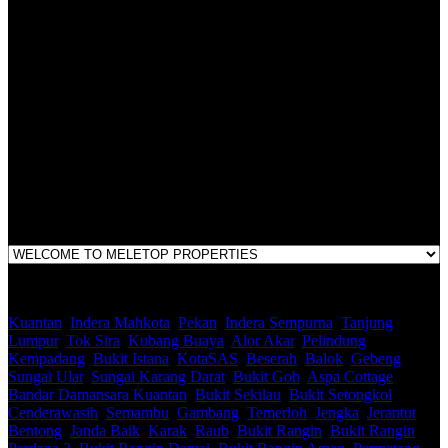
LEGACY REAL PROPERTY SDN.BHD.
E(1)1925 / 1342671-P
Address:
1st Floor, B44, Jln IM 7/1, Bandar Indera Mahkota, 25200 Kuantan,
Pahang
Kuantan
,
Indera Mahkota
,
Pekan
,
Indera Sempurna
,
Tanjung
Lumpur
,
Tok Sira
,
Kubang Buaya
,
Alor Akar
,
Pelindung
,
Kempadang
,
Bukit Istana
,
KotaSAS
,
Beserah
,
Balok
,
Gebeng
,
Sungai Ular
,
Sungai Karang Darat
,
Bukit Goh
,
Aspa Cottage
,
Bandar Damansara Kuantan
,
Bukit Sekilau
,
Bukit Setongkol
,
Cenderawasih
,
Semambu
,
Gambang
,
Temerloh
,
Jengka
,
Jerantut
,
Bentong
,
Janda Baik
,
Karak
,
Raub
,
Bukit Rangin
,
Bukit Rangin