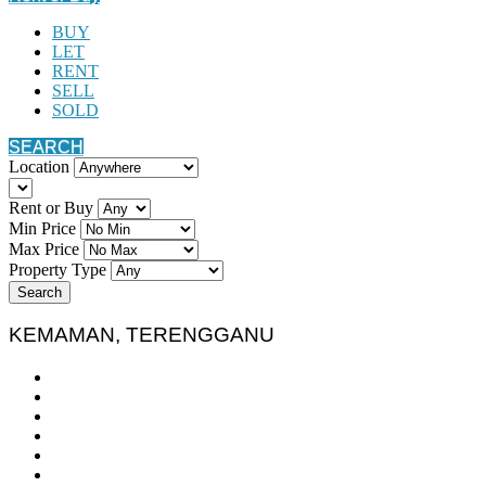
BUY
LET
RENT
SELL
SOLD
SEARCH
Location
Rent or Buy
Min Price
Max Price
Property Type
Search
KEMAMAN, TERENGGANU