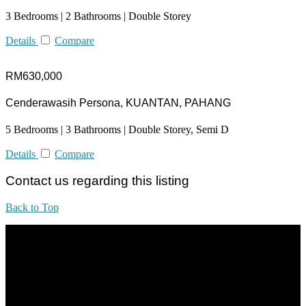
3 Bedrooms | 2 Bathrooms | Double Storey
Details
Compare
RM630,000
Cenderawasih Persona, KUANTAN, PAHANG
5 Bedrooms | 3 Bathrooms | Double Storey, Semi D
Details
Compare
Contact us regarding this listing
Back to Top
All practices are in accordance with Valuers, Appraisers, Estate
Agents & Property Managers Act 1981 (Act 242) and Valuers,
Appraisers, Estate Agents & Property Managers Rules 1986,
Malaysian Estate Agency Standards 2nd Edition (2014) & Circulars