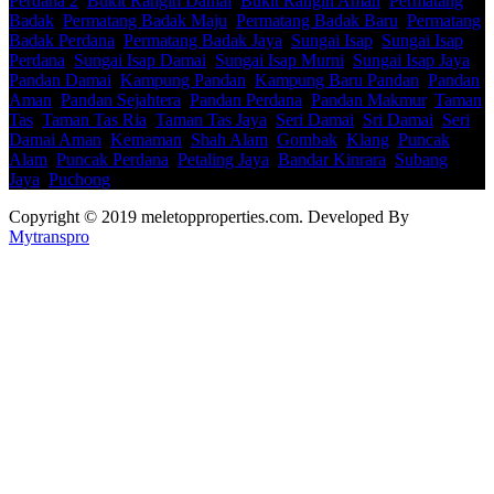
Perdana 2
,
Bukit Rangin Damai
,
Bukit Rangin Aman
,
Permatang
Badak
,
Permatang Badak Maju
,
Permatang Badak Baru
,
Permatang
Badak Perdana
,
Permatang Badak Jaya
,
Sungai Isap
,
Sungai Isap
Perdana
,
Sungai Isap Damai
,
Sungai Isap Murni
,
Sungai Isap Jaya
,
Pandan Damai
,
Kampung Pandan
,
Kampung Baru Pandan
,
Pandan
Aman
,
Pandan Sejahtera
,
Pandan Perdana
,
Pandan Makmur
,
Taman
Tas
,
Taman Tas Ria
,
Taman Tas Jaya
,
Seri Damai
,
Sri Damai
,
Seri
Damai Aman
,
Kemaman
,
Shah Alam
,
Gombak
,
Klang
,
Puncak
Alam
,
Puncak Perdana
,
Petaling Jaya
,
Bandar Kinrara
,
Subang
Jaya
,
Puchong
Copyright © 2019 meletopproperties.com. Developed By
Mytranspro