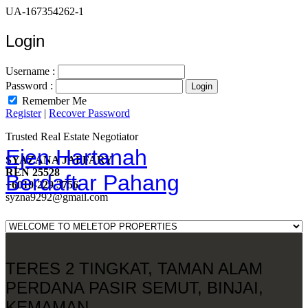
UA-167354262-1
Login
Username :
Password :
Remember Me
Register
|
Recover Password
Trusted Real Estate Negotiator
Ejen Hartanah
SYAZANA JAFFARY
REN 25528
Berdaftar Pahang
+6010-229 3756
syzna9292@gmail.com
TERES 2 TINGKAT, TAMAN ALAM
PERDANA PASIR SEMUT, BINJAI,
KEMAMAN