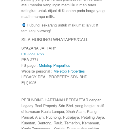
atau mereka yang ingin memiliki rumah teres
setingkat untuk dijual di Kuantan pada harga yang
masih mampu milik.
Hubungi sekarang untuk maklumat lanjut &
temujanji viewing!
SILA HUBUNGI WHATAPPS/CALL:
SYAZANA JAFFARY
010-229 3756
PEA 3771
FB page :
Meletop Properties
Website personal :
Meletop Properties
LEGACY REAL PROPERTY SDN BHD
E(1)1925
PERUNDING HARTANAH BERDAFTAR dengan
Legacy Real Property Sdn Bhd. yang bergiat aktif
di kawasan Kuala Lumpur, Shah Alam, Klang,
Puncak Alam, Puchong, Putrajaya, Petaling Jaya,
Kuantan, Bentong, Raub, Temerloh, Kemaman,
Kuala Terengganu, Kerteh, Dungun dan sekitar.