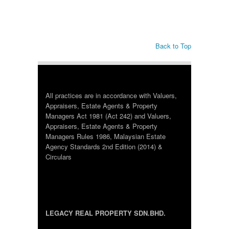
Back to Top
All practices are in accordance with Valuers,
Appraisers, Estate Agents & Property
Managers Act 1981 (Act 242) and Valuers,
Appraisers, Estate Agents & Property
Managers Rules 1986, Malaysian Estate
Agency Standards 2nd Edition (2014) &
Circulars
LEGACY REAL PROPERTY SDN.BHD.