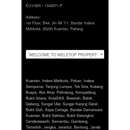
E(1)1925 / 1342671-P
Address:
1st Floor, B44, Jln IM 7/1, Bandar Indera
Mahkota, 25200 Kuantan, Pahang
Kuantan
,
Indera Mahkota
,
Pekan
,
Indera
Sempurna
,
Tanjung Lumpur
,
Tok Sira
,
Kubang
Buaya
,
Alor Akar
,
Pelindung
,
Kempadang
,
Bukit Istana
,
KotaSAS
,
Beserah
,
Balok
,
Gebeng
,
Sungai Ular
,
Sungai Karang Darat
,
Bukit Goh
,
Aspa Cottage
,
Bandar Damansara
Kuantan
,
Bukit Sekilau
,
Bukit Setongkol
,
Cenderawasih
,
Semambu
,
Gambang
,
Temerloh
,
Jengka
,
Jerantut
,
Bentong
,
Janda