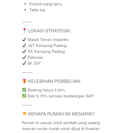
Extend ruang tamu
Table top
⸻
LOKASI STRATEGIK:
Masjid Taman Impianku
J&T Kampung Padang
SK Kampung Padang
Petronas
Mr. DIY
⸻
KELEBIHAN PEMBELIAN:
Booking hanya 3.24%
Baki 6.76% semasa tandatangan S&P
⸻
KENAPA RUMAH INI MENARIK?
Rumah ini sesuai untuk pembeli yang sedang
mencari rumah murah untuk dijual di Kuantan