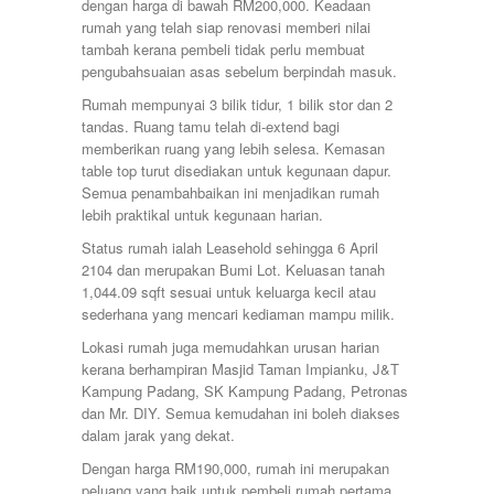
dengan harga di bawah RM200,000. Keadaan
rumah yang telah siap renovasi memberi nilai
tambah kerana pembeli tidak perlu membuat
pengubahsuaian asas sebelum berpindah masuk.
Rumah mempunyai 3 bilik tidur, 1 bilik stor dan 2
tandas. Ruang tamu telah di-extend bagi
memberikan ruang yang lebih selesa. Kemasan
table top turut disediakan untuk kegunaan dapur.
Semua penambahbaikan ini menjadikan rumah
lebih praktikal untuk kegunaan harian.
Status rumah ialah Leasehold sehingga 6 April
2104 dan merupakan Bumi Lot. Keluasan tanah
1,044.09 sqft sesuai untuk keluarga kecil atau
sederhana yang mencari kediaman mampu milik.
Lokasi rumah juga memudahkan urusan harian
kerana berhampiran Masjid Taman Impianku, J&T
Kampung Padang, SK Kampung Padang, Petronas
dan Mr. DIY. Semua kemudahan ini boleh diakses
dalam jarak yang dekat.
Dengan harga RM190,000, rumah ini merupakan
peluang yang baik untuk pembeli rumah pertama