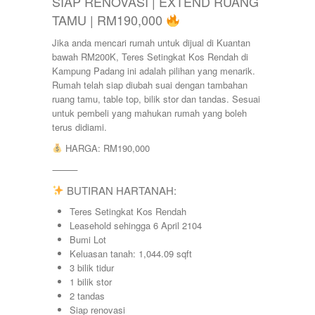
SIAP RENOVASI | EXTEND RUANG
TAMU | RM190,000
Jika anda mencari rumah untuk dijual di Kuantan
bawah RM200K, Teres Setingkat Kos Rendah di
Kampung Padang ini adalah pilihan yang menarik.
Rumah telah siap diubah suai dengan tambahan
ruang tamu, table top, bilik stor dan tandas. Sesuai
untuk pembeli yang mahukan rumah yang boleh
terus didiami.
HARGA: RM190,000
⸻
BUTIRAN HARTANAH:
Teres Setingkat Kos Rendah
Leasehold sehingga 6 April 2104
Bumi Lot
Keluasan tanah: 1,044.09 sqft
3 bilik tidur
1 bilik stor
2 tandas
Siap renovasi