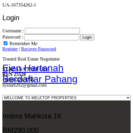
UA-167354262-1
Login
Username :
Password :
Remember Me
Register
|
Recover Password
Trusted Real Estate Negotiator
Ejen Hartanah
SYAZANA JAFFARY
REN 25528
Berdaftar Pahang
+6010-229 3756
syzna9292@gmail.com
Indera Mahkota 16
RM290,000