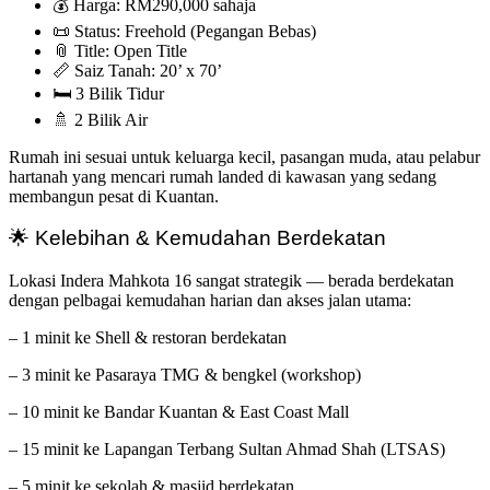
💰 Harga: RM290,000 sahaja
📜 Status: Freehold (Pegangan Bebas)
📎 Title: Open Title
📏 Saiz Tanah: 20’ x 70’
🛏️ 3 Bilik Tidur
🚿 2 Bilik Air
Rumah ini sesuai untuk keluarga kecil, pasangan muda, atau pelabur
hartanah yang mencari rumah landed di kawasan yang sedang
membangun pesat di Kuantan.
🌟 Kelebihan & Kemudahan Berdekatan
Lokasi Indera Mahkota 16 sangat strategik — berada berdekatan
dengan pelbagai kemudahan harian dan akses jalan utama:
– 1 minit ke Shell & restoran berdekatan
– 3 minit ke Pasaraya TMG & bengkel (workshop)
– 10 minit ke Bandar Kuantan & East Coast Mall
– 15 minit ke Lapangan Terbang Sultan Ahmad Shah (LTSAS)
– 5 minit ke sekolah & masjid berdekatan