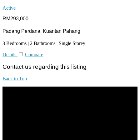
Active
RM293,000
Padang Perdana, Kuantan Pahang
3 Bedrooms | 2 Bathrooms | Single Storey
Details
Compare
Contact us regarding this listing
Back to Top
All practices are in accordance with Valuers, Appraisers, Estate
Agents & Property Managers Act 1981 (Act 242) and Valuers,
Appraisers, Estate Agents & Property Managers Rules 1986,
Malaysian Estate Agency Standards 2nd Edition (2014) & Circulars