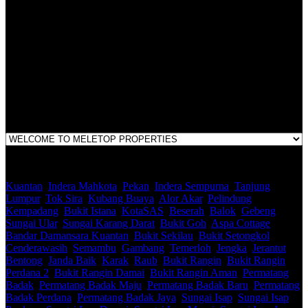
LEGACY REAL PROPERTY SDN.BHD.
E(1)1925 / 1342671-P
Address:
1st Floor, B44, Jln IM 7/1, Bandar Indera Mahkota, 25200 Kuantan,
Pahang
Kuantan
,
Indera Mahkota
,
Pekan
,
Indera Sempurna
,
Tanjung
Lumpur
,
Tok Sira
,
Kubang Buaya
,
Alor Akar
,
Pelindung
,
Kempadang
,
Bukit Istana
,
KotaSAS
,
Beserah
,
Balok
,
Gebeng
,
Sungai Ular
,
Sungai Karang Darat
,
Bukit Goh
,
Aspa Cottage
,
Bandar Damansara Kuantan
,
Bukit Sekilau
,
Bukit Setongkol
,
Cenderawasih
,
Semambu
,
Gambang
,
Temerloh
,
Jengka
,
Jerantut
,
Bentong
,
Janda Baik
,
Karak
,
Raub
,
Bukit Rangin
,
Bukit Rangin
Perdana 2
,
Bukit Rangin Damai
,
Bukit Rangin Aman
,
Permatang
Badak
,
Permatang Badak Maju
,
Permatang Badak Baru
,
Permatang
Badak Perdana
,
Permatang Badak Jaya
,
Sungai Isap
,
Sungai Isap