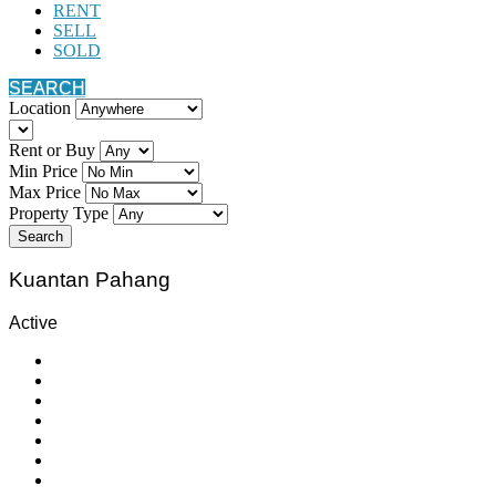
RENT
SELL
SOLD
SEARCH
Location
Rent or Buy
Min Price
Max Price
Property Type
Search
Kuantan Pahang
Active